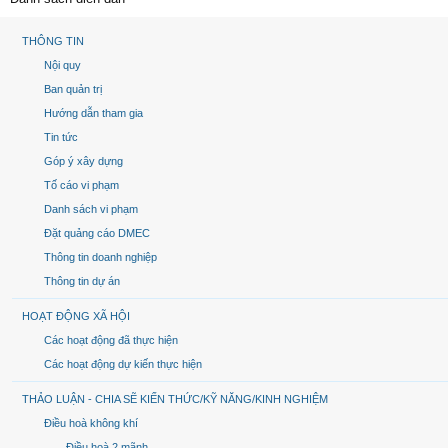
THÔNG TIN
Nội quy
Ban quản trị
Hướng dẫn tham gia
Tin tức
Góp ý xây dựng
Tố cáo vi phạm
Danh sách vi phạm
Đặt quảng cáo DMEC
Thông tin doanh nghiệp
Thông tin dự án
HOẠT ĐỘNG XÃ HỘI
Các hoạt động đã thực hiện
Các hoạt động dự kiến thực hiện
THẢO LUẬN - CHIA SẼ KIẾN THỨC/KỸ NĂNG/KINH NGHIỆM
Điều hoà không khí
Điều hoà 2 mãnh