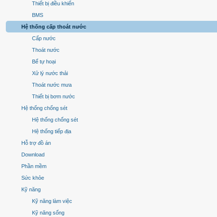
Thiết bị điều khiển
BMS
Hệ thống cấp thoát nước
Cấp nước
Thoát nước
Bể tự hoại
Xử lý nước thải
Thoát nước mưa
Thiết bị bơm nước
Hệ thống chống sét
Hệ thống chống sét
Hệ thống tiếp địa
Hỗ trợ đồ án
Download
Phần mềm
Sức khỏe
Kỹ năng
Kỹ năng làm việc
Kỹ năng sống