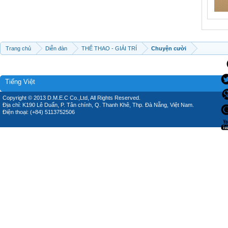
Trang chủ
Diễn đàn
THỂ THAO - GIẢI TRÍ
Chuyện cười
Tiếng Việt
Copyright © 2013 D.M.E.C Co.,Ltd, All Rights Reserved.
Địa chỉ: K190 Lê Duẩn, P. Tân chính, Q. Thanh Khê, Thp. Đà Nẵng, Việt Nam.
Điện thoại: (+84) 5113752506