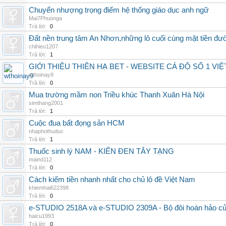
Chuyển nhượng trọng điểm hệ thống giáo dục anh ngữ
Mai7Phuonga
Trả lời:
0
Đất nền trung tâm An Nhơn,những lô cuối cùng mặt tiền đ
chihieu1207
Trả lời:
1
GIỚI THIỆU THIÊN HẠ BET - WEBSITE CÁ ĐỘ SỐ 1 VI
wthoinay9
Trả lời:
0
Mua trường mầm non Triều khúc Thanh Xuân Hà Nội
simthang2001
Trả lời:
1
Cuộc đua bất đọng sản HCM
nhaphothuduc
Trả lời:
1
Thuốc sinh lý NAM - KIẾN ĐEN TÂY TẠNG
maind112
Trả lời:
0
Cách kiếm tiền nhanh nhất cho chủ lô đề Việt Nam
khiemhai622398
Trả lời:
0
e-STUDIO 2518A và e-STUDIO 2309A - Bộ đôi hoàn hảo củ
haicu1993
Trả lời:
0