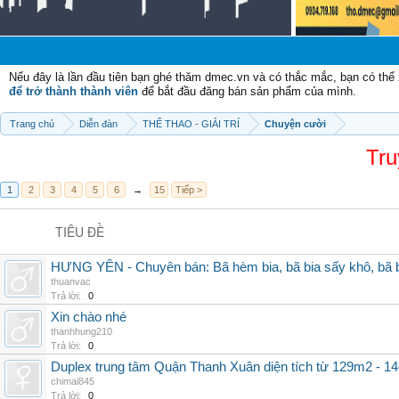
Chào mừ
Nếu đây là lần đầu tiên bạn ghé thăm dmec.vn và có thắc mắc, bạn có th
để trở thành thành viên
để bắt đầu đăng bán sản phẩm của mình.
Trang chủ
Diễn đàn
THỂ THAO - GIẢI TRÍ
Chuyện cười
Tru
1
2
3
4
5
6
→
15
Tiếp >
TIÊU ĐỀ
HƯNG YÊN - Chuyên bán: Bã hèm bia, bã bia sấy khô, bã b
thuanvac
Trả lời:
0
Xin chào nhé
thanhhung210
Trả lời:
0
Duplex trung tâm Quận Thanh Xuân diện tích từ 129m2 - 146
chimai845
Trả lời:
0