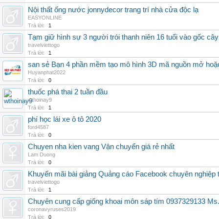
Nội thất ống nước jonnydecor trang trí nhà cửa độc lạ
EASYONLINE
Trả lời:
1
Tạm giữ hình sự 3 người trói thanh niên 16 tuổi vào gốc cây
travelviettogo
Trả lời:
1
san sẻ Bạn 4 phần mềm tạo mô hình 3D mã nguồn mở hoặc
Huyanphat2022
Trả lời:
0
thuốc phá thai 2 tuần đầu
wthoinay9
Trả lời:
1
phí học lái xe ô tô 2020
ford4587
Trả lời:
0
Chuyen nha kien vang Vận chuyển giá rẻ nhất
Lam Duong
Trả lời:
0
Khuyến mãi bài giảng Quảng cáo Facebook chuyên nghiệp t
travelviettogo
Trả lời:
1
Chuyên cung cấp giống khoai môn sáp tím 0937329133 Ms
coronavyruses2019
Trả lời:
0