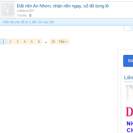
Đất nền An Nhơn, nhận nền ngay, sổ đỏ từng lô
chihieu1207
Trả lời:
0
Hiển thị chủ đề từ 1 đến 20 của 290
Tù
1
2
3
4
5
6
→
15
Tiếp >
Đă
Liê