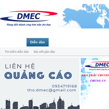
Trang chủ
Diễn đàn
Thành viên
Tìm kiếm diễn đàn
Bài viết gần đây