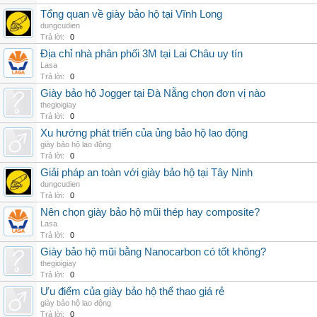
Tổng quan về giày bảo hộ tại Vĩnh Long
dungcudien
Trả lời:
0
Địa chỉ nhà phân phối 3M tại Lai Châu uy tín
Lasa
Trả lời:
0
Giày bảo hộ Jogger tại Đà Nẵng chọn đơn vị nào
thegioigiay
Trả lời:
0
Xu hướng phát triển của ủng bảo hộ lao động
giày bảo hộ lao động
Trả lời:
0
Giải pháp an toàn với giày bảo hộ tại Tây Ninh
dungcudien
Trả lời:
0
Nên chọn giày bảo hộ mũi thép hay composite?
Lasa
Trả lời:
0
Giày bảo hộ mũi bằng Nanocarbon có tốt không?
thegioigiay
Trả lời:
0
Ưu điểm của giày bảo hộ thể thao giá rẻ
giày bảo hộ lao động
Trả lời:
0