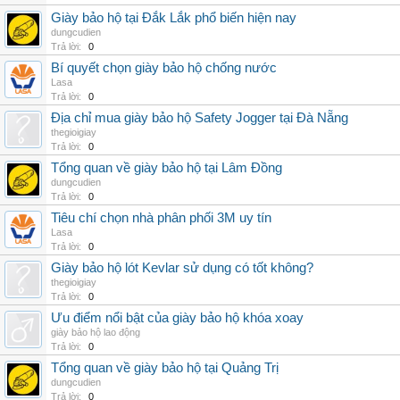
Giày bảo hộ tại Đắk Lắk phổ biến hiện nay
dungcudien
Trả lời:
0
Bí quyết chọn giày bảo hộ chống nước
Lasa
Trả lời:
0
Địa chỉ mua giày bảo hộ Safety Jogger tại Đà Nẵng
thegioigiay
Trả lời:
0
Tổng quan về giày bảo hộ tại Lâm Đồng
dungcudien
Trả lời:
0
Tiêu chí chọn nhà phân phối 3M uy tín
Lasa
Trả lời:
0
Giày bảo hộ lót Kevlar sử dụng có tốt không?
thegioigiay
Trả lời:
0
Ưu điểm nổi bật của giày bảo hộ khóa xoay
giày bảo hộ lao động
Trả lời:
0
Tổng quan về giày bảo hộ tại Quảng Trị
dungcudien
Trả lời:
0