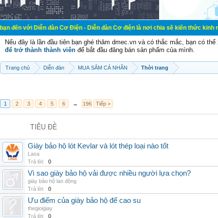
ễn đàn Cơ Điện - Diễn đàn Cơ điện là nơi chia sẽ kiến thức kinh nghiệm trong 
Nếu đây là lần đầu tiên bạn ghé thăm dmec.vn và có thắc mắc, bạn có th
để trở thành thành viên
để bắt đầu đăng bán sản phẩm của mình.
Trang chủ
Diễn đàn
MUA SẮM CÁ NHÂN
Thời trang
1
2
3
4
5
6
→
196
Tiếp >
TIÊU ĐỀ
Giày bảo hộ lót Kevlar và lót thép loại nào tốt
Lasa
Trả lời:
0
Vì sao giày bảo hộ vải được nhiều người lựa chọn?
giày bảo hộ lao động
Trả lời:
0
Ưu điểm của giày bảo hộ đế cao su
thegioigiay
Trả lời:
0