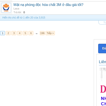
Mặt nạ phòng độc hóa chất 3M ở đâu giá tốt?
Lasa
Trả lời:
0
Hiển thị chủ đề từ 1 đến 20 của 3,915
Tù
1
2
3
4
5
6
→
196
Tiếp >
Đă
Liê