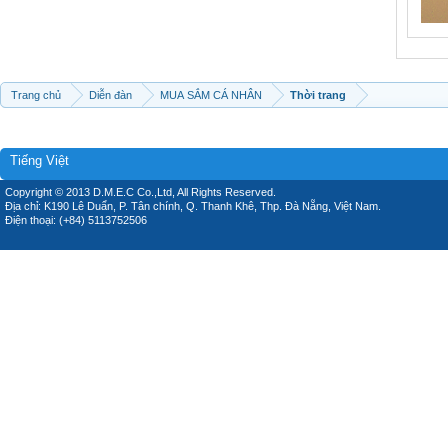
Trang chủ
Diễn đàn
MUA SẮM CÁ NHÂN
Thời trang
Tiếng Việt
Copyright © 2013 D.M.E.C Co.,Ltd, All Rights Reserved.
Địa chỉ: K190 Lê Duẩn, P. Tân chính, Q. Thanh Khê, Thp. Đà Nẵng, Việt Nam.
Điện thoại: (+84) 5113752506