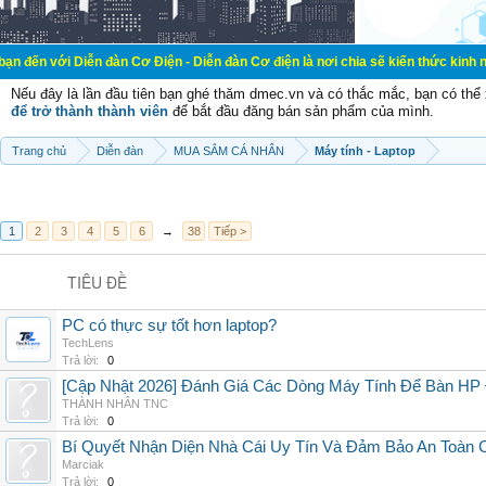
ễn đàn Cơ Điện - Diễn đàn Cơ điện là nơi chia sẽ kiến thức kinh nghiệm trong 
Nếu đây là lần đầu tiên bạn ghé thăm dmec.vn và có thắc mắc, bạn có th
để trở thành thành viên
để bắt đầu đăng bán sản phẩm của mình.
Trang chủ
Diễn đàn
MUA SẮM CÁ NHÂN
Máy tính - Laptop
1
2
3
4
5
6
→
38
Tiếp >
TIÊU ĐỀ
PC có thực sự tốt hơn laptop?
TechLens
Trả lời:
0
[Cập Nhật 2026] Đánh Giá Các Dòng Máy Tính Để Bàn HP
THÀNH NHÂN TNC
Trả lời:
0
Bí Quyết Nhận Diện Nhà Cái Uy Tín Và Đảm Bảo An Toàn
Marciak
Trả lời:
0