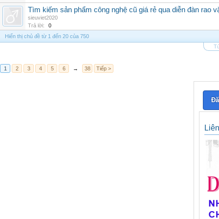
Tìm kiếm sản phẩm công nghệ cũ giá rẻ qua diễn đàn rao v
sieuviet2020
Trả lời:
0
Hiển thị chủ đề từ 1 đến 20 của 750
Tù
1
2
3
4
5
6
→
38
Tiếp >
Đă
Liê