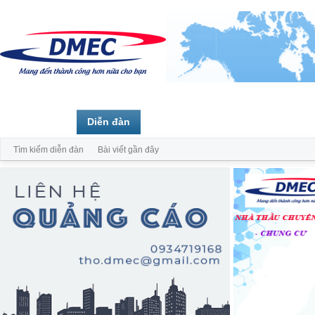
Trang chủ
Diễn đàn
Thành viên
Tìm kiếm diễn đàn
Bài viết gần đây