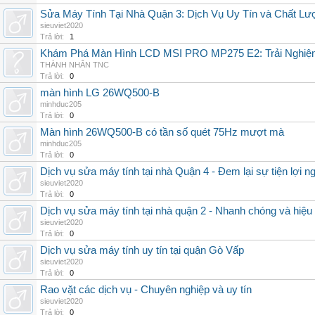
Sửa Máy Tính Tại Nhà Quận 3: Dịch Vụ Uy Tín và Chất Lư
sieuviet2020
Trả lời:
1
Khám Phá Màn Hình LCD MSI PRO MP275 E2: Trải Nghiệm
THÀNH NHÂN TNC
Trả lời:
0
màn hình LG 26WQ500-B
minhduc205
Trả lời:
0
Màn hình 26WQ500-B có tần số quét 75Hz mượt mà
minhduc205
Trả lời:
0
Dịch vụ sửa máy tính tại nhà Quận 4 - Đem lại sự tiện lợi n
sieuviet2020
Trả lời:
0
Dịch vụ sửa máy tính tại nhà quận 2 - Nhanh chóng và hiệu
sieuviet2020
Trả lời:
0
Dịch vụ sửa máy tính uy tín tại quận Gò Vấp
sieuviet2020
Trả lời:
0
Rao vặt các dịch vụ - Chuyên nghiệp và uy tín
sieuviet2020
Trả lời:
0