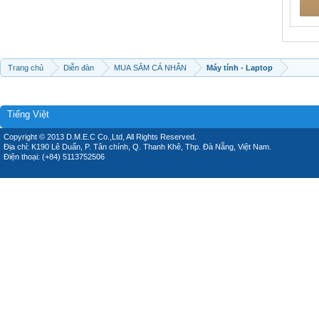
Trang chủ
Diễn đàn
MUA SẮM CÁ NHÂN
Máy tính - Laptop
Tiếng Việt
Copyright © 2013 D.M.E.C Co.,Ltd, All Rights Reserved.
Địa chỉ: K190 Lê Duẩn, P. Tân chính, Q. Thanh Khê, Thp. Đà Nẵng, Việt Nam.
Điện thoại: (+84) 5113752506