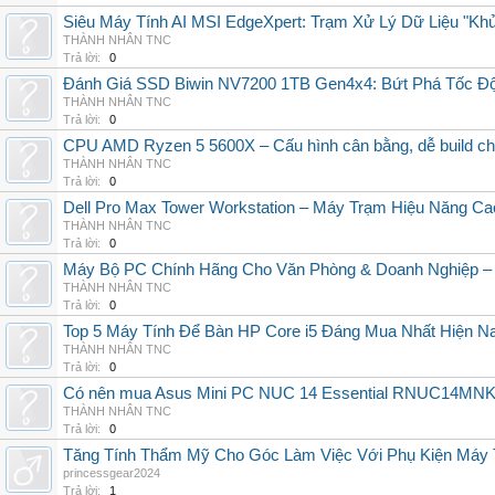
Siêu Máy Tính AI MSI EdgeXpert: Trạm Xử Lý Dữ Liệu "Kh
THÀNH NHÂN TNC
Trả lời:
0
Đánh Giá SSD Biwin NV7200 1TB Gen4x4: Bứt Phá Tốc Độ
THÀNH NHÂN TNC
Trả lời:
0
CPU AMD Ryzen 5 5600X – Cấu hình cân bằng, dễ build ch
THÀNH NHÂN TNC
Trả lời:
0
Dell Pro Max Tower Workstation – Máy Trạm Hiệu Năng C
THÀNH NHÂN TNC
Trả lời:
0
Máy Bộ PC Chính Hãng Cho Văn Phòng & Doanh Nghiệp – 
THÀNH NHÂN TNC
Trả lời:
0
Top 5 Máy Tính Để Bàn HP Core i5 Đáng Mua Nhất Hiện N
THÀNH NHÂN TNC
Trả lời:
0
Có nên mua Asus Mini PC NUC 14 Essential RNUC14MNK
THÀNH NHÂN TNC
Trả lời:
0
Tăng Tính Thẩm Mỹ Cho Góc Làm Việc Với Phụ Kiện Máy 
princessgear2024
Trả lời:
1