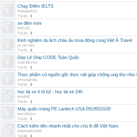
Chạy Điểm IELTS
Rodeakeix12
Trả lời:
1
xe điện mini
KID1702
Trả lời:
2
Kinh nghiệm du lịch châu âu mùa đông cùng Việt Á Travel
pc viet nam
Trả lời:
2
Dép Lê Ship CODE Toàn Quốc
Xuân Bên Em
Trả lời:
1
Thực phẩm có nguồn gốc thực vật giúp chống ung thư như 
yensaogroup
Trả lời:
2
học lái xe ô tô b2 - học lái xe 24h
ford4587
Trả lời:
1
Máy quấn màng PE Lantech USA 0919551539
baochi62ssv
Trả lời:
1
Cách kiếm tiền nhanh nhất cho chủ lô đề Việt Nam
khiemhai622398
Trả lời:
1