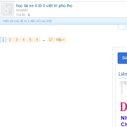
học lái xe ô tô ô việt trì phú thọ
ford4587
Trả lời:
1
Hiển thị chủ đề từ 1 đến 20 của 338
Tù
1
2
3
4
5
6
→
17
Tiếp >
Đă
Liê