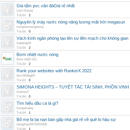
Giá tấm pvc vân đáGiá rẻ nhất
Lam Duong
Trả lời:
2
Nguyên lý máy nước nóng năng lượng mặt trời megasun
trungtamnangluong
Trả lời:
0
Vách kính ngăn phòng tạo lên sự liền mạch cho không gian
haidang09
Trả lời:
2
Bơm nhiệt nước nóng
Bơm nhiệt DIC
Trả lời:
2
Rank your websites with RankerX 2022
btco3i58tgj65
Trả lời:
0
SIMONA HEIGHTS – TUYỆT TÁC TÁI SINH, PHỒN VINH
hoahau3
Trả lời:
0
Tìm hiểu dầu cá là gì?
hungamalay
Trả lời:
1
Bố mẹ bị tai nạn bán gấp nhà giá rẻ về quê lo hậu sự
dangthao0979393086
Trả lời:
1