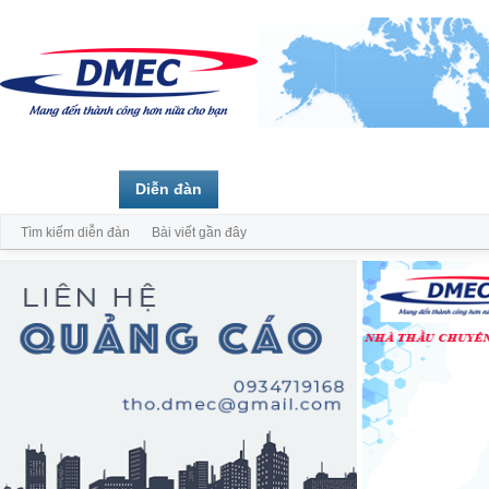
Trang chủ
Diễn đàn
Thành viên
Tìm kiếm diễn đàn
Bài viết gần đây