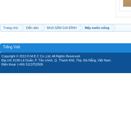
Trang chủ
Diễn đàn
MUA SẮM GIA ĐÌNH
Máy nước nóng
Tiếng Việt
Copyright © 2013 D.M.E.C Co.,Ltd, All Rights Reserved.
Địa chỉ: K190 Lê Duẩn, P. Tân chính, Q. Thanh Khê, Thp. Đà Nẵng, Việt Nam.
Điện thoại: (+84) 5113752506