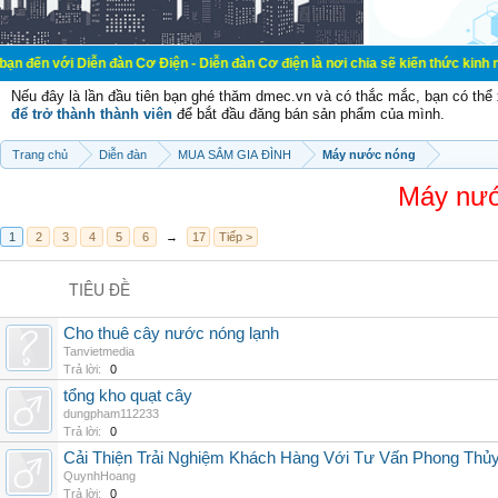
iễn đàn Cơ Điện - Diễn đàn Cơ điện là nơi chia sẽ kiến thức kinh nghiệm trong 
Nếu đây là lần đầu tiên bạn ghé thăm dmec.vn và có thắc mắc, bạn có th
để trở thành thành viên
để bắt đầu đăng bán sản phẩm của mình.
Trang chủ
Diễn đàn
MUA SẮM GIA ĐÌNH
Máy nước nóng
Máy nướ
1
2
3
4
5
6
→
17
Tiếp >
TIÊU ĐỀ
Cho thuê cây nước nóng lạnh
Tanvietmedia
Trả lời:
0
tổng kho quạt cây
dungpham112233
Trả lời:
0
Cải Thiện Trải Nghiệm Khách Hàng Với Tư Vấn Phong Thủy
QuynhHoang
Trả lời:
0