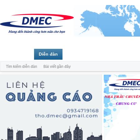
Trang chủ
Diễn đàn
Thành viên
Tìm kiếm diễn đàn
Bài viết gần đây