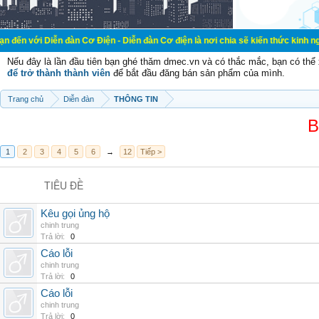
n đàn Cơ Điện - Diễn đàn Cơ điện là nơi chia sẽ kiến thức kinh nghiệm trong l
Nếu đây là lần đầu tiên bạn ghé thăm dmec.vn và có thắc mắc, bạn có th
để trở thành thành viên
để bắt đầu đăng bán sản phẩm của mình.
Trang chủ
Diễn đàn
THÔNG TIN
B
1
2
3
4
5
6
→
12
Tiếp >
TIÊU ĐỀ
Kêu gọi ủng hộ
chinh trung
Trả lời:
0
Cáo lỗi
chinh trung
Trả lời:
0
Cáo lỗi
chinh trung
Trả lời:
0