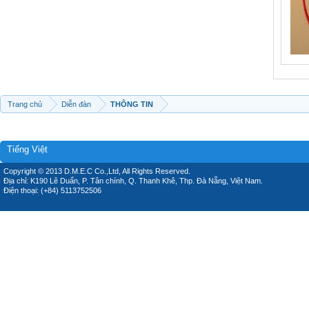
Trang chủ
Diễn đàn
THÔNG TIN
Tiếng Việt
Copyright © 2013 D.M.E.C Co.,Ltd, All Rights Reserved.
Địa chỉ: K190 Lê Duẩn, P. Tân chính, Q. Thanh Khê, Thp. Đà Nẵng, Việt Nam.
Điện thoại: (+84) 5113752506