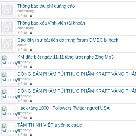
Thông báo thu phí quảng cáo
chinh trung
Trả lời:
0
Thông báo xóa vĩnh viễn tài khoản
chinh trung
Trả lời:
0
Cáo lỗi vì sự bất tiện do trang forum DMEC bị hack
admin
Trả lời:
0
KM đặc biệt ngày 11-11 tăng lượt nghe Zing Mp3
wthoinay9
Trả lời:
0
DÒNG SẢN PHẨM TÚI THỰC PHẨM KRAFT VÀNG THÂ
wthoinay9
Trả lời:
0
DÒNG SẢN PHẨM TÚI THỰC PHẨM KRAFT VÀNG THÂ
wthoinay9
Trả lời:
0
Hack tăng 1000+ Followers Twitter người USA
wthoinay9
Trả lời:
0
TÂM THỊNH VIỆT tuyển telesale
wthoinay9
Trả lời:
0