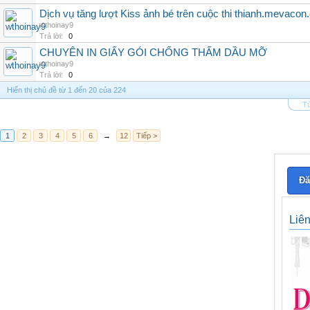
Dịch vụ tăng lượt Kiss ảnh bé trên cuộc thi thianh.mevaco
wthoinay9
Trả lời:
0
CHUYÊN IN GIẤY GÓI CHỐNG THẤM DẦU MỠ
wthoinay9
Trả lời:
0
Hiển thị chủ đề từ 1 đến 20 của 224
Tù
1
2
3
4
5
6
→
12
Tiếp >
Đă
Liê