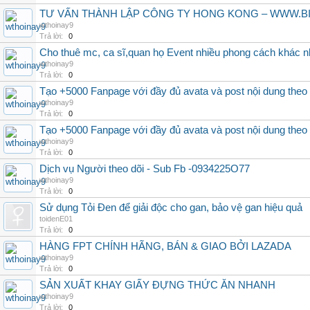
TƯ VẤN THÀNH LẬP CÔNG TY HONG KONG – WWW.
wthoinay9
Trả lời:
0
Cho thuê mc, ca sĩ,quan họ Event nhiều phong cách khác nh
wthoinay9
Trả lời:
0
Tạo +5000 Fanpage với đầy đủ avata và post nội dung theo 
wthoinay9
Trả lời:
0
Tạo +5000 Fanpage với đầy đủ avata và post nội dung theo 
wthoinay9
Trả lời:
0
Dịch vụ Người theo dõi - Sub Fb -0934225O77
wthoinay9
Trả lời:
0
Sử dụng Tỏi Đen để giải độc cho gan, bảo vệ gan hiệu quả
toidenE01
Trả lời:
0
HÀNG FPT CHÍNH HÃNG, BÁN & GIAO BỞI LAZADA
wthoinay9
Trả lời:
0
SẢN XUẤT KHAY GIẤY ĐỰNG THỨC ĂN NHANH
wthoinay9
Trả lời:
0