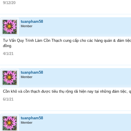
9/12/20
tuanpham58
Member
Tư Vấn Quy Trình Làm Cồn Thạch cung cấp cho các hàng quán & đám tiệc . 
đồng.
4/1/21
tuanpham58
Member
Cồn khô và cồn thạch được tiêu thụ rộng rãi hiện nay tại những đám tiệc, 
6/1/21
tuanpham58
Member