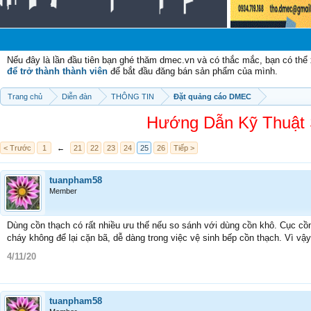
Chào
Nếu đây là lần đầu tiên bạn ghé thăm dmec.vn và có thắc mắc, bạn có th
để trở thành thành viên
để bắt đầu đăng bán sản phẩm của mình.
Trang chủ
Diễn đàn
THÔNG TIN
Đặt quảng cáo DMEC
Hướng Dẫn Kỹ Thuật 
< Trước
1
←
21
22
23
24
25
26
Tiếp >
tuanpham58
Member
Dùng cồn thạch có rất nhiều ưu thế nếu so sánh với dùng cồn khô. Cục cồn t
cháy không để lại cặn bã, dễ dàng trong việc vệ sinh bếp cồn thạch. Vì vậ
4/11/20
tuanpham58