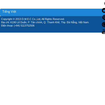
Tiếng Việt
Copyright © 2013 D.M.E.C Co.,Ltd, All Rights Reserved.
Địa chỉ: K190 Lê Duẩn, P. Tân chính, Q. Thanh Khê, Thp. Đà Nẵng, Việt Nam.
Điện thoại: (+84) 5113752506