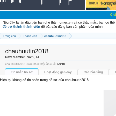
Chào mừng các 
Nếu đây là lần đầu tiên bạn ghé thăm dmec.vn và có thắc mắc, bạn có th
để trở thành thành viên
để bắt đầu đăng bán sản phẩm của mình.
Trang chủ
Thành viên
chauhuutin2018
chauhuutin2018
New Member
, Nam, 41
chauhuutin2018 được nhìn thấy lần cuối:
6/9/18
Tin nhắn hồ sơ
Hoạt động gần đây
Các bài đăng
Hiện tại không có tin nhắn trong hồ sơ của chauhuutin2018.