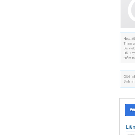
Hoạt độ
Tham gi
Bài viết:
Đã được
Điểm th
Giới tín
Sinh nh
Đă
Liê