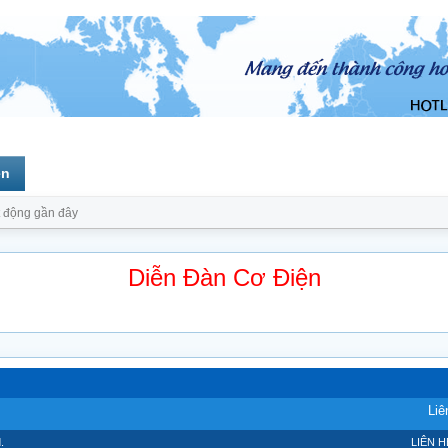
ên
 động gần đây
Diễn Đàn Cơ Điện
Liê
.
LIÊN H