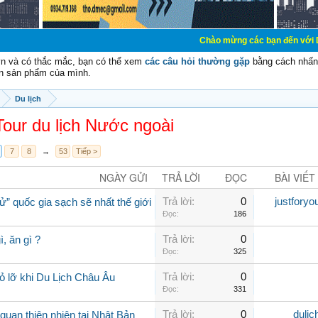
Chào mừng các bạn đến với Diễn đàn Cơ Điệ
vn và có thắc mắc, bạn có thể xem
các câu hỏi thường gặp
bằng cách nhấn 
n sản phẩm của mình.
Du lịch
Tour du lịch Nước ngoài
7
8
→
53
Tiếp >
NGÀY GỬI
TRẢ LỜI
ĐỌC
BÀI VIẾT
Trả lời:
0
justforyo
ử” quốc gia sạch sẽ nhất thế giới
Đọc:
186
Trả lời:
0
ì, ăn gì ?
Đọc:
325
Trả lời:
0
ỏ lỡ khi Du Lịch Châu Âu
Đọc:
331
Trả lời:
0
dulic
uan thiên nhiên tại Nhật Bản