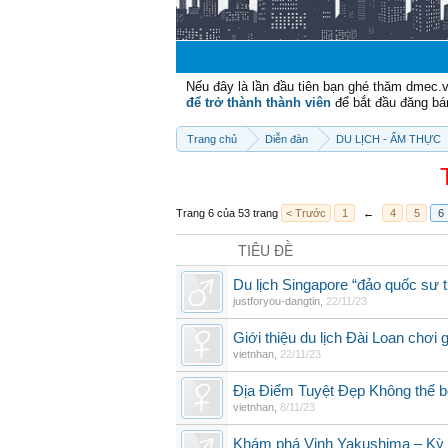
Nếu đây là lần đầu tiên bạn ghé thăm dmec.
để trở thành thành viên
để bắt đầu đăng bá
Trang chủ
Diễn đàn
DU LỊCH - ẨM THỰC
Trang 6 của 53 trang
< Trước
1
←
4
5
6
TIÊU ĐỀ
Du lịch Singapore “đảo quốc sư t
justforyou-dangtin
,
22/11/23
Giới thiệu du lịch Đài Loan chơi g
vietnhan
,
22/11/23
Địa Điểm Tuyệt Đẹp Không thể b
vietnhan
,
8/11/23
Khám phá Vịnh Yakushima – Kỳ q