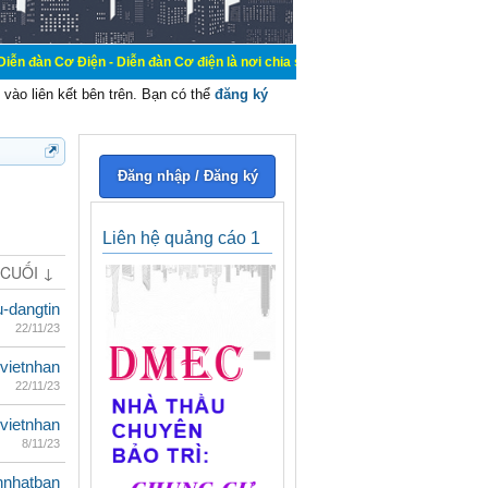
n - Diễn đàn Cơ điện là nơi chia sẽ kiến thức kinh nghiệm trong lãnh vực cơ đ
vào liên kết bên trên. Bạn có thể
đăng ký
Đăng nhập / Đăng ký
Liên hệ quảng cáo 1
 CUỐI ↓
u-dangtin
22/11/23
vietnhan
22/11/23
vietnhan
8/11/23
hnhatban