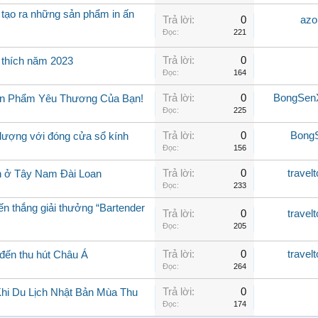
t tạo ra những sản phẩm in ấn
Trả lời:
0
azo
Đọc:
221
Trả lời:
0
 thích năm 2023
Đọc:
164
Trả lời:
0
BongSen
Sản Phẩm Yêu Thương Của Bạn!
Đọc:
225
Trả lời:
0
Bong
g lượng với đóng cửa sổ kính
Đọc:
156
Trả lời:
0
travel
n ở Tây Nam Đài Loan
Đọc:
233
n thắng giải thưởng “Bartender
Trả lời:
0
travel
Đọc:
205
Trả lời:
0
travel
 đến thu hút Châu Á
Đọc:
264
Trả lời:
0
hi Du Lịch Nhật Bản Mùa Thu
Đọc:
174