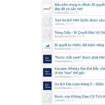
Bản kẽm trong in offset: Bí quyế
đẹp đẽ và sắc nét!
azokavn222
,
26/7/23
Tour du lịch Hàn Quốc được yêu
vietnhan
,
26/7/23
Sóng Giấy - Bí Quyết Bảo Vệ 
BongSenXanh123
,
25/7/23
Bí quyết tự nhiên, tiết kiệm năn
BongSenXanh
,
25/7/23
“Nước mắt xanh” được phát hiệ
traveltotaiwann
,
21/7/23
Kavalan Whisky Bar Đài Bắc chiế
of the Year” thế giới
traveltotaiwann
,
21/7/23
Du lịch Đài Loan tháng 5 – Điểm
traveltotaiwann
,
20/7/23
Bước vào Không Gian Cổ Tích K
vietnhan
,
19/7/23