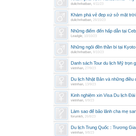
dulichnhatban
,
4/11/23
Khám phá vẻ đẹp xứ sở mặt trờ
dulichnhatban
,
26/10/23
Những điểm đến hấp dẫn tại Ce
Leadgle
,
10/10/23
Những ngôi đền thần bí tại Kyot
dulichnhatban
,
8/10/23
Danh sách Tour du lịch Mỹ trọn 
vietnhan
,
27/9/23
Du lịch Nhật Bản và những điều c
vietnhan
,
13/9/23
Kinh nghiệm xin Visa Du lịch Đài
vietnhan
,
6/9/23
Làm sao để bảo lãnh cha mẹ san
forumkh
,
26/8/23
Du lịch Trung Quốc : Trương Gi
vietnhan
,
9/8/23