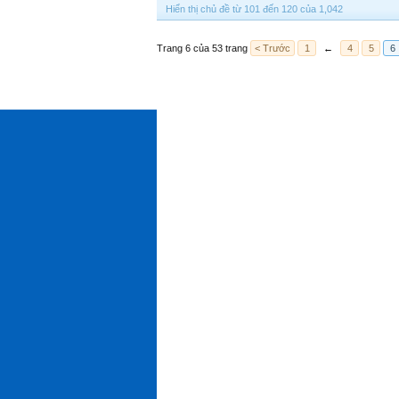
Hiển thị chủ đề từ 101 đến 120 của 1,042
Trang 6 của 53 trang
< Trước
1
←
4
5
6