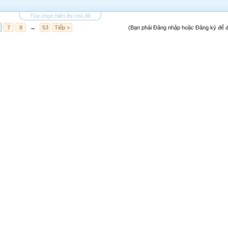
Tùy chọn hiển thị chủ đề
7
8
→
53
Tiếp >
(Bạn phải Đăng nhập hoặc Đăng ký để đă