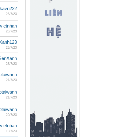
kavn222
26/7/23
vietnhan
26/7/23
Xanh123
25/7/23
SenXanh
25/7/23
totaiwann
21/7/23
totaiwann
21/7/23
totaiwann
20/7/23
vietnhan
19/7/23