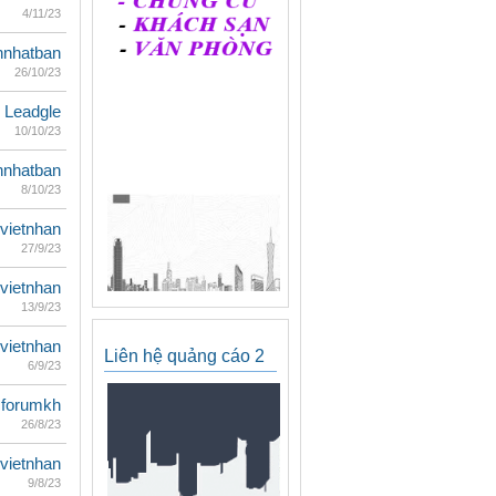
4/11/23
hnhatban
26/10/23
Leadgle
10/10/23
hnhatban
8/10/23
vietnhan
27/9/23
vietnhan
13/9/23
vietnhan
Liên hệ quảng cáo 2
6/9/23
forumkh
26/8/23
vietnhan
9/8/23