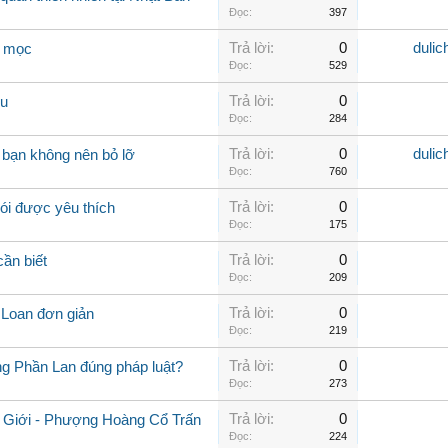
Đọc:
397
Trả lời:
0
dulic
i mọc
Đọc:
529
Trả lời:
0
bu
Đọc:
284
Trả lời:
0
dulic
o bạn không nên bỏ lỡ
Đọc:
760
Trả lời:
0
gói được yêu thích
Đọc:
175
Trả lời:
0
ần biết
Đọc:
209
Trả lời:
0
 Loan đơn giản
Đọc:
219
Trả lời:
0
g Phần Lan đúng pháp luật?
Đọc:
273
Trả lời:
0
a Giới - Phượng Hoàng Cổ Trấn
Đọc:
224