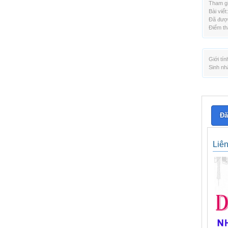
Tham gi
Bài viết:
Đã được
Điểm th
Giới tín
Sinh nh
Đă
Liê