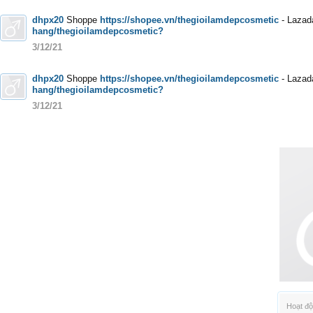
dhpx20
Shoppe
https://shopee.vn/thegioilamdepcosmetic
- Lazad
hang/thegioilamdepcosmetic?
3/12/21
dhpx20
Shoppe
https://shopee.vn/thegioilamdepcosmetic
- Lazad
hang/thegioilamdepcosmetic?
3/12/21
Hoạt độ