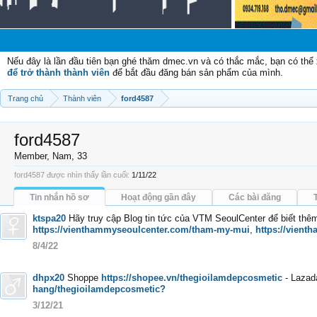
Chào mừ
Nếu đây là lần đầu tiên bạn ghé thăm dmec.vn và có thắc mắc, bạn có th
để trở thành thành viên
để bắt đầu đăng bán sản phẩm của mình.
Trang chủ
Thành viên
ford4587
ford4587
Member
, Nam, 33
ford4587 được nhìn thấy lần cuối:
1/11/22
Tin nhắn hồ sơ
Hoạt động gần đây
Các bài đăng
ktspa20
Hãy truy cập Blog tin tức của VTM SeoulCenter để biết thê
https://vienthammyseoulcenter.com/tham-my-mui
,
https://vient
8/4/22
dhpx20
Shoppe
https://shopee.vn/thegioilamdepcosmetic
- Lazad
hang/thegioilamdepcosmetic?
3/12/21