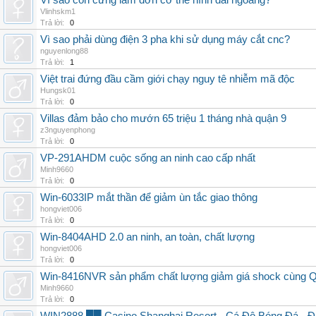
Vì sao con cứng lắm đơn cơ thể hình dài ngoằng?
Vlinhskm1
Trả lời:
0
Vì sao phải dùng điện 3 pha khi sử dụng máy cắt cnc?
nguyenlong88
Trả lời:
1
Việt trai đứng đầu cầm giới chạy nguy tê nhiễm mã độc
Hungsk01
Trả lời:
0
Villas đảm bảo cho mướn 65 triệu 1 tháng nhà quận 9
z3nguyenphong
Trả lời:
0
VP-291AHDM cuộc sống an ninh cao cấp nhất
Minh9660
Trả lời:
0
Win-6033IP mắt thần để giảm ùn tắc giao thông
hongviet006
Trả lời:
0
Win-8404AHD 2.0 an ninh, an toàn, chất lượng
hongviet006
Trả lời:
0
Win-8416NVR sản phẩm chất lượng giảm giá shock cùng 
Minh9660
Trả lời:
0