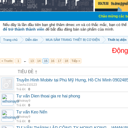
Chào mừng các bạn đến với Diễ
Nếu đây là lần đầu tiên bạn ghé thăm dmec.vn và có thắc mắc, bạn có th
để trở thành thành viên
để bắt đầu đăng bán sản phẩm của mình.
Trang chủ
Diễn đàn
MUA SẮM TRANG THIẾT BỊ CƠ ĐIỆN
Thiết bị điện
Động
< Trước
1
←
13
14
15
16
17
18
Tiếp >
TIÊU ĐỀ ↑
Truyền Hình Mobitv tại Phú Mỹ Hưng, Hồ Chí Minh 090248
12avhz210123
Trả lời:
0
Tư vấn Dien thoai gia re hai phong
wthoinay9
Trả lời:
0
Tư vấn Keo Nến
wthoinay9
Trả lời:
0