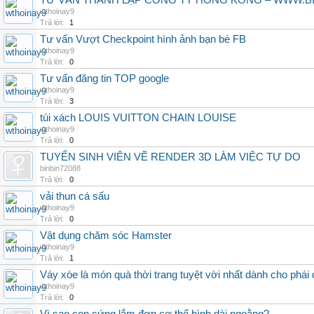
TƯ VẤN THÀNH LẬP CÔNG TY HONG KONG – WWW.
wthoinay9
Trả lời:
1
Tư vấn Vượt Checkpoint hình ảnh bạn bè FB
wthoinay9
Trả lời:
0
Tư vấn đăng tin TOP google
wthoinay9
Trả lời:
3
túi xách LOUIS VUITTON CHAIN LOUISE
wthoinay9
Trả lời:
0
TUYỂN SINH VIÊN VẼ RENDER 3D LÀM VIỆC TỰ DO
binbin72088
Trả lời:
0
vải thun cá sấu
wthoinay9
Trả lời:
0
Vật dụng chăm sóc Hamster
wthoinay9
Trả lời:
1
Váy xòe là món quà thời trang tuyệt vời nhất dành cho phái
wthoinay9
Trả lời:
0