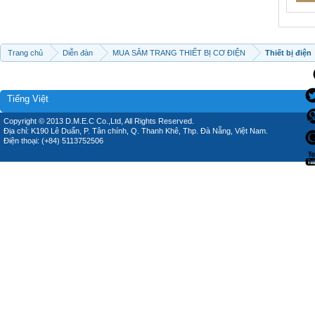
Trang chủ
Diễn đàn
MUA SẮM TRANG THIẾT BỊ CƠ ĐIỆN
Thiết bị điện
Tiếng Việt
Copyright © 2013 D.M.E.C Co.,Ltd, All Rights Reserved.
Địa chỉ: K190 Lê Duẩn, P. Tân chính, Q. Thanh Khê, Thp. Đà Nẵng, Việt Nam.
Điện thoại: (+84) 5113752506