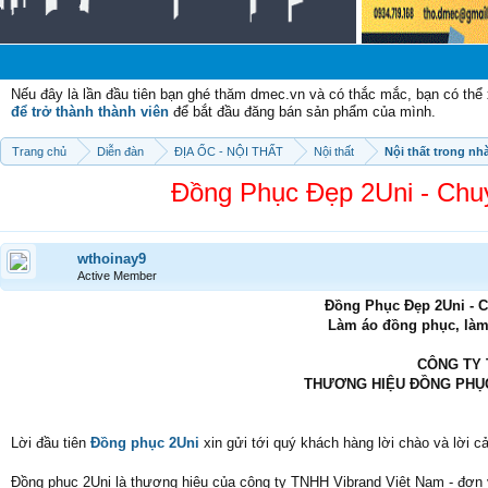
Chào m
Nếu đây là lần đầu tiên bạn ghé thăm dmec.vn và có thắc mắc, bạn có th
để trở thành thành viên
để bắt đầu đăng bán sản phẩm của mình.
Trang chủ
Diễn đàn
ĐỊA ỐC - NỘI THẤT
Nội thất
Nội thất trong nh
Đồng Phục Đẹp 2Uni - Chu
wthoinay9
Active Member
Đồng Phục Đẹp 2Uni - 
Làm áo đồng phục, làm
CÔNG TY 
THƯƠNG HIỆU ĐỒNG PHỤC
Lời đầu tiên
Đồng phục 2Uni
xin gửi tới quý khách hàng lời chào và lời c
Đồng phục 2Uni là thương hiệu của công ty TNHH Vibrand Việt Nam - đơn 