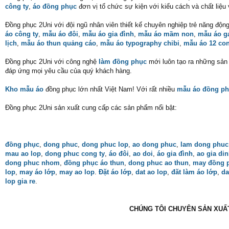
công ty
,
áo đồng phục
đơn vị tổ chức sự kiện với kiểu cách và chất liệu
Đồng phục 2Uni với đội ngũ nhân viên thiết kế chuyên nghiệp trẻ năng độn
áo công ty
,
mẫu áo đôi
,
mẫu áo gia đình
,
mẫu áo mầm non
,
mẫu áo 
lịch
,
mẫu áo thun quảng cáo
,
mẫu áo typography chibi
,
mẫu áo 12 con
Đồng phục 2Uni với công nghệ
làm đồng phục
mới luôn tạo ra những sản p
đáp ứng mọi yêu cầu của quý khách hàng.
Kho mẫu áo
đồng phục lớn nhất Việt Nam! Với rất nhiều
mẫu áo đồng ph
Đồng phục 2Uni sản xuất cung cấp các sản phẩm nổi bật:
đồng phục
,
dong phuc
,
dong phuc lop
,
ao dong phuc
,
lam dong phuc
mau ao lop
,
dong phuc cong ty
,
áo đôi
,
ao doi
,
áo gia đình
,
ao gia di
dong phuc nhom
,
đồng phục áo thun
,
dong phuc ao thun
,
may đồng 
lop
,
may áo lớp
,
may ao lop
.
Đặt áo lớp
,
dat ao lop
,
đăt làm áo lớp
,
da
lop gia re
.
CHÚNG TÔI CHUYÊN SẢN XUẤT 