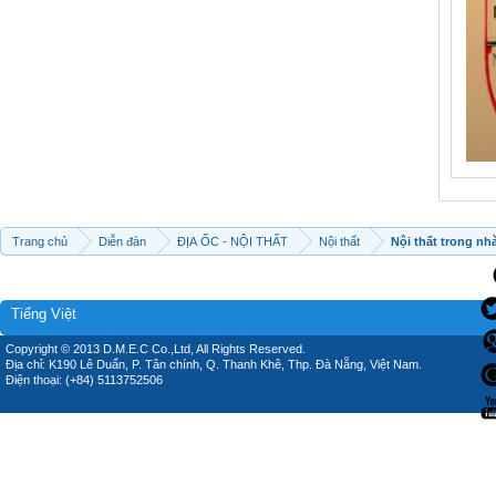
Trang chủ
Diễn đàn
ĐỊA ỐC - NỘI THẤT
Nội thất
Nội thất trong nh
Tiếng Việt
Copyright © 2013 D.M.E.C Co.,Ltd, All Rights Reserved.
Địa chỉ: K190 Lê Duẩn, P. Tân chính, Q. Thanh Khê, Thp. Đà Nẵng, Việt Nam.
Điện thoại: (+84) 5113752506