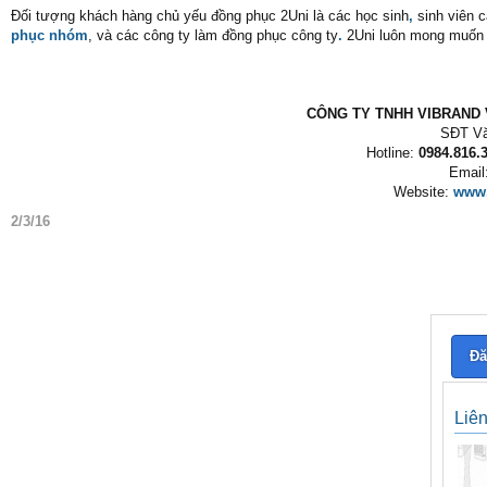
Đối tượng khách hàng chủ yếu đồng phục 2Uni là các học sinh
,
sinh viên 
phục nhóm
, và các công ty làm đồng phục công ty
.
2Uni luôn mong muốn
CÔNG TY TNHH VIBRAND V
SĐT Vă
Hotline:
0984.816.3
Email
Website:
www.
2/3/16
Đă
Liê