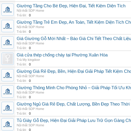
Giường Tầng Cho Bé Đẹp, Hiện Đại, Tiết Kiệm Diện Tích
Nội thất SDP Home
Trả lời:
0
Giường Tầng Trẻ Em Đẹp, An Toàn, Tiết Kiệm Diện Tích Ch
Nội thất SDP Home
Trả lời:
0
Giá Giường Gỗ Mới Nhất – Báo Giá Chi Tiết Theo Chất Li
Nội thất SDP Home
Trả lời:
0
Giá cửa thép chống cháy tại Phường Xuân Hòa
Trà My kingdoor
Trả lời:
0
Giường Giá Rẻ Đẹp, Bền, Hiện Đại Giải Pháp Tiết Kiệm Ch
Nội thất SDP Home
Trả lời:
0
Giường Thông Minh Cho Phòng Nhỏ – Giải Pháp Tối Ưu Kh
Nội thất SDP Home
Trả lời:
0
Giường Ngủ Giá Rẻ Đẹp, Chất Lượng, Bền Đẹp Theo Thời
Nội thất SDP Home
Trả lời:
0
Tủ Giày Gỗ Đẹp, Hiện Đại Giải Pháp Lưu Trữ Gọn Gàng C
Nội thất SDP Home
Trả lời:
0