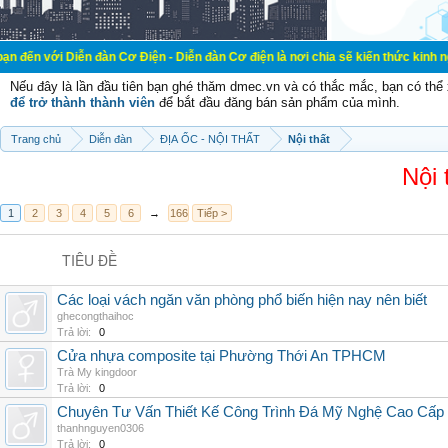
ễn đàn Cơ Điện - Diễn đàn Cơ điện là nơi chia sẽ kiến thức kinh nghiệm trong 
Nếu đây là lần đầu tiên bạn ghé thăm dmec.vn và có thắc mắc, bạn có th
để trở thành thành viên
để bắt đầu đăng bán sản phẩm của mình.
Trang chủ
Diễn đàn
ĐỊA ỐC - NỘI THẤT
Nội thất
Nội 
1
2
3
4
5
6
→
166
Tiếp >
TIÊU ĐỀ
Các loại vách ngăn văn phòng phổ biến hiện nay nên biết
ghecongthaihoc
Trả lời:
0
Cửa nhựa composite tại Phường Thới An TPHCM
Trà My kingdoor
Trả lời:
0
Chuyên Tư Vấn Thiết Kế Công Trình Đá Mỹ Nghệ Cao Cấp U
thanhnguyen0306
Trả lời:
0