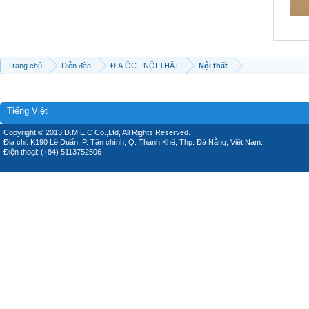
Trang chủ
Diễn đàn
ĐỊA ỐC - NỘI THẤT
Nội thất
Tiếng Việt
Copyright © 2013 D.M.E.C Co.,Ltd, All Rights Reserved.
Địa chỉ: K190 Lê Duẩn, P. Tân chính, Q. Thanh Khê, Thp. Đà Nẵng, Việt Nam.
Điện thoại: (+84) 5113752506