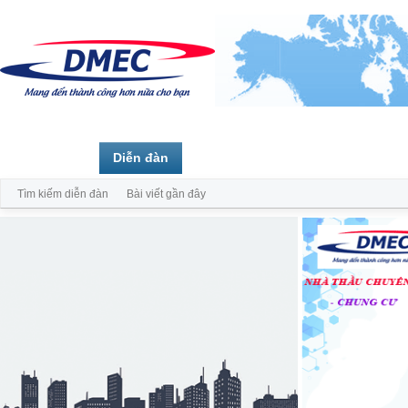
Trang chủ
Diễn đàn
Thành viên
Tìm kiếm diễn đàn
Bài viết gần đây