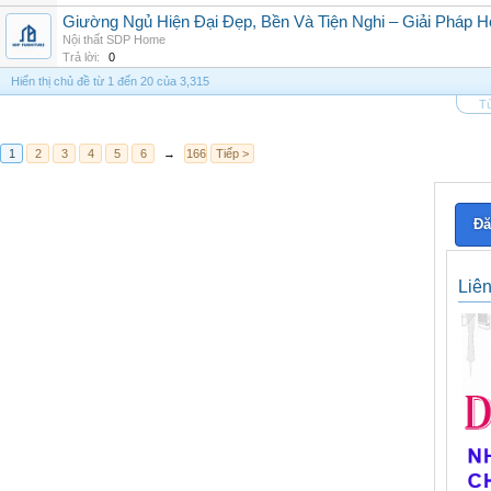
Giường Ngủ Hiện Đại Đẹp, Bền Và Tiện Nghi – Giải Pháp
Nội thất SDP Home
Trả lời:
0
Hiển thị chủ đề từ 1 đến 20 của 3,315
Tù
1
2
3
4
5
6
→
166
Tiếp >
Đă
Liê