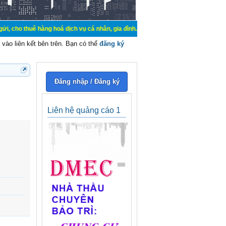
 hàng hoá dịch vụ cá nhân, gia đình. Mua bán, ký gửi, cho thuê thiết bị hệ thố
vào liên kết bên trên. Bạn có thể
đăng ký
Đăng nhập / Đăng ký
Liên hệ quảng cáo 1