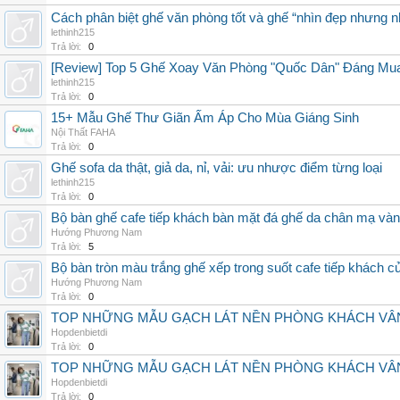
Cách phân biệt ghế văn phòng tốt và ghế “nhìn đẹp nhưng 
lethinh215
Trả lời:
0
[Review] Top 5 Ghế Xoay Văn Phòng "Quốc Dân" Đáng Mu
lethinh215
Trả lời:
0
15+ Mẫu Ghế Thư Giãn Ấm Áp Cho Mùa Giáng Sinh
Nội Thất FAHA
Trả lời:
0
Ghế sofa da thật, giả da, nỉ, vải: ưu nhược điểm từng loại
lethinh215
Trả lời:
0
Bộ bàn ghế cafe tiếp khách bàn mặt đá ghế da chân mạ v
Hướng Phương Nam
Trả lời:
5
Bộ bàn tròn màu trắng ghế xếp trong suốt cafe tiếp khách 
Hướng Phương Nam
Trả lời:
0
TOP NHỮNG MẪU GẠCH LÁT NỀN PHÒNG KHÁCH VÂN
Hopdenbietdi
Trả lời:
0
TOP NHỮNG MẪU GẠCH LÁT NỀN PHÒNG KHÁCH VÂN
Hopdenbietdi
Trả lời:
0