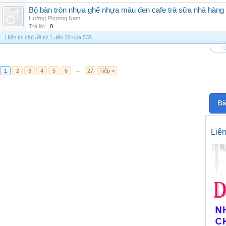
Bộ bàn tròn nhựa ghế nhựa màu đen cafe trà sữa nhà hàng
Hướng Phương Nam
Trả lời:
0
Hiển thị chủ đề từ 1 đến 20 của 535
Tù
1
2
3
4
5
6
→
27
Tiếp >
Đă
Liê