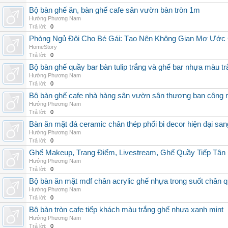
Bộ bàn ghế ăn, bàn ghế cafe sân vườn bàn tròn 1m
Hướng Phương Nam
Trả lời:
0
Phòng Ngủ Đôi Cho Bé Gái: Tạo Nên Không Gian Mơ Ước 
HomeStory
Trả lời:
0
Bộ bàn ghế quầy bar bàn tulip trắng và ghế bar nhựa màu tr
Hướng Phương Nam
Trả lời:
0
Bộ bàn ghế cafe nhà hàng sân vườn sân thượng ban công
Hướng Phương Nam
Trả lời:
0
Bàn ăn mặt đá ceramic chân thép phối bi decor hiện đại sa
Hướng Phương Nam
Trả lời:
0
Ghế Makeup, Trang Điểm, Livestream, Ghế Quầy Tiếp T
Hướng Phương Nam
Trả lời:
0
Bộ bàn ăn mặt mdf chân acrylic ghế nhựa trong suốt chân 
Hướng Phương Nam
Trả lời:
0
Bộ bàn tròn cafe tiếp khách màu trắng ghế nhựa xanh mint
Hướng Phương Nam
Trả lời:
0