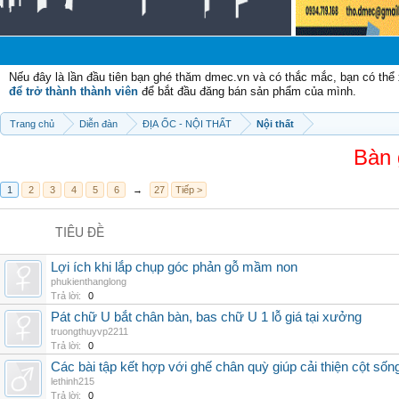
C
Nếu đây là lần đầu tiên bạn ghé thăm dmec.vn và có thắc mắc, bạn có th
để trở thành thành viên
để bắt đầu đăng bán sản phẩm của mình.
Trang chủ
Diễn đàn
ĐỊA ỐC - NỘI THẤT
Nội thất
Bàn 
1
2
3
4
5
6
→
27
Tiếp >
TIÊU ĐỀ
Lợi ích khi lắp chụp góc phản gỗ mầm non
phukienthanglong
Trả lời:
0
Pát chữ U bắt chân bàn, bas chữ U 1 lỗ giá tại xưởng
truongthuyvp2211
Trả lời:
0
Các bài tập kết hợp với ghế chân quỳ giúp cải thiện cột sốn
lethinh215
Trả lời:
0