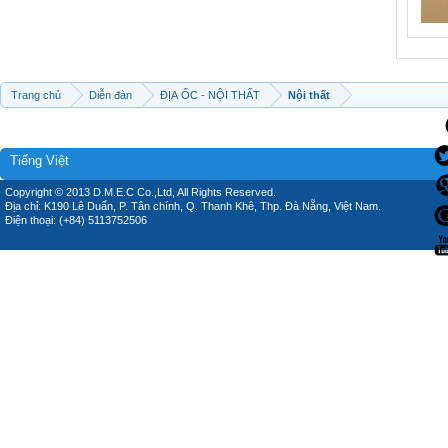
Trang chủ
Diễn đàn
ĐỊA ỐC - NỘI THẤT
Nội thất
Tiếng Việt
Copyright © 2013 D.M.E.C Co.,Ltd, All Rights Reserved.
Địa chỉ: K190 Lê Duẩn, P. Tân chính, Q. Thanh Khê, Thp. Đà Nẵng, Việt Nam.
Điện thoại: (+84) 5113752506