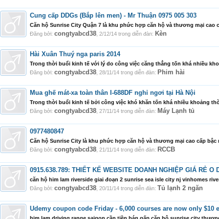
Cung cấp DDGs (Bắp lên men) - Mr Thuận 0975 005 303
Căn hộ Sunrise City Quận 7 là khu phức hợp căn hộ và thương mại cao c
congtyabcd38
Kèn
Đăng bởi:
,
2/12/14
trong diễn đàn:
Hài Xuân Thuý nga paris 2014
Trong thời buổi kinh tế với lý do công việc căng thẳng tốn khá nhiều k
congtyabcd38
Phim hài
Đăng bởi:
,
28/11/14
trong diễn đàn:
Mua ghế mát-xa toàn thân I-688DF nghỉ ngơi tại Hà Nội
Trong thời buổi kinh tế bởi công việc khó khăn tốn khá nhiều khoảng th
congtyabcd38
Máy Lạnh tủ
Đăng bởi:
,
27/11/14
trong diễn đàn:
0977480847
Căn hộ Sunrise City là khu phức hợp căn hộ và thương mại cao cấp bậc 
congtyabcd38
RCCB
Đăng bởi:
,
21/11/14
trong diễn đàn:
0915.638.789: THIẾT KẾ WEBSITE DOANH NGHIỆP GIÁ RẺ O 
căn hộ him lam riverside giai đoạn 2 sunrise sea isle city nj vinhomes ri
congtyabcd38
Tủ lạnh 2 ngăn
Đăng bởi:
,
20/11/14
trong diễn đàn:
Udemy coupon code Friday - 6,000 courses are now only $10 
him lam driving range saigon cần tiền bán gấp căn hộ sunrise city thươ