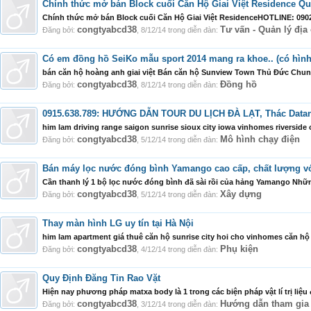
Chính thức mở bán Block cuối Căn Hộ Giai Việt Residence Quậ
Chính thức mở bán Block cuối Căn Hộ Giai Việt ResidenceHOTLINE: 0902 
congtyabcd38
Tư vấn - Quản lý địa
Đăng bởi:
,
8/12/14
trong diễn đàn:
Có em đồng hồ SeiKo mẫu sport 2014 mang ra khoe.. (có hình 
bán căn hộ hoàng anh giai việt Bán căn hộ Sunview Town Thủ Đức Chun
congtyabcd38
Đồng hồ
Đăng bởi:
,
8/12/14
trong diễn đàn:
0915.638.789: HƯỚNG DẪN TOUR DU LỊCH ĐÀ LẠT, Thác Datanl
him lam driving range saigon sunrise sioux city iowa vinhomes riversid
congtyabcd38
Mô hình chạy điện
Đăng bởi:
,
5/12/14
trong diễn đàn:
Bán máy lọc nước đóng bình Yamango cao cấp, chất lượng vớ
Cần thanh lý 1 bộ lọc nước đóng bình đã sài rồi của hảng Yamango Nh
congtyabcd38
Xây dựng
Đăng bởi:
,
5/12/14
trong diễn đàn:
Thay màn hình LG uy tín tại Hà Nội
him lam apartment giá thuê căn hộ sunrise city hoi cho vinhomes căn h
congtyabcd38
Phụ kiện
Đăng bởi:
,
4/12/14
trong diễn đàn:
Quy Định Đăng Tin Rao Vặt
Hiện nay phương pháp matxa body là 1 trong các biện pháp vật lí trị liệu
congtyabcd38
Hướng dẫn tham gia
Đăng bởi:
,
3/12/14
trong diễn đàn: