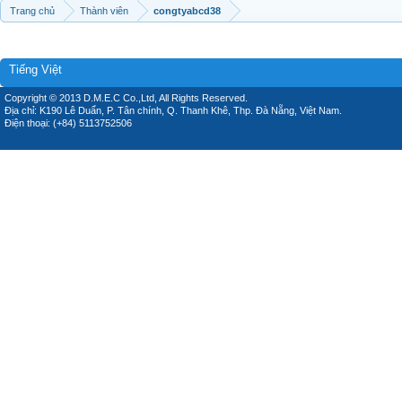
Trang chủ
Thành viên
congtyabcd38
Tiếng Việt
Copyright © 2013 D.M.E.C Co.,Ltd, All Rights Reserved.
Địa chỉ: K190 Lê Duẩn, P. Tân chính, Q. Thanh Khê, Thp. Đà Nẵng, Việt Nam.
Điện thoại: (+84) 5113752506