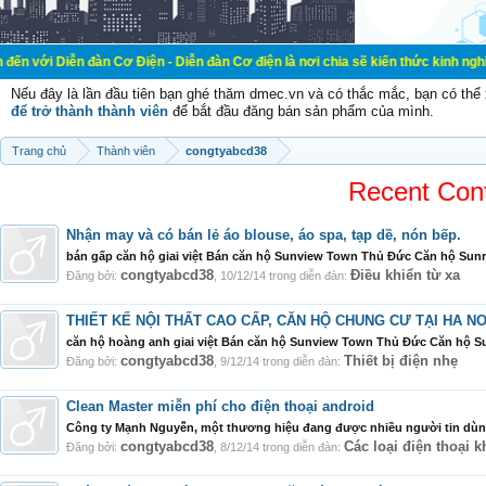
đàn Cơ Điện - Diễn đàn Cơ điện là nơi chia sẽ kiến thức kinh nghiệm trong lãn
Nếu đây là lần đầu tiên bạn ghé thăm dmec.vn và có thắc mắc, bạn có th
để trở thành thành viên
để bắt đầu đăng bán sản phẩm của mình.
Trang chủ
Thành viên
congtyabcd38
Recent Con
Nhận may và có bán lẻ áo blouse, áo spa, tạp dề, nón bếp.
bán gấp căn hộ giai việt Bán căn hộ Sunview Town Thủ Đức Căn hộ Sunr
congtyabcd38
Điều khiển từ xa
Đăng bởi:
,
10/12/14
trong diễn đàn:
THIẾT KẾ NỘI THẤT CAO CẤP, CĂN HỘ CHUNG CƯ TẠI HA NOI
căn hộ hoàng anh giai việt Bán căn hộ Sunview Town Thủ Đức Căn hộ Su
congtyabcd38
Thiết bị điện nhẹ
Đăng bởi:
,
9/12/14
trong diễn đàn:
Clean Master miễn phí cho điện thoại android
Công ty Mạnh Nguyễn, một thương hiệu đang được nhiều người tin dùng 
congtyabcd38
Các loại điện thoại k
Đăng bởi:
,
8/12/14
trong diễn đàn: