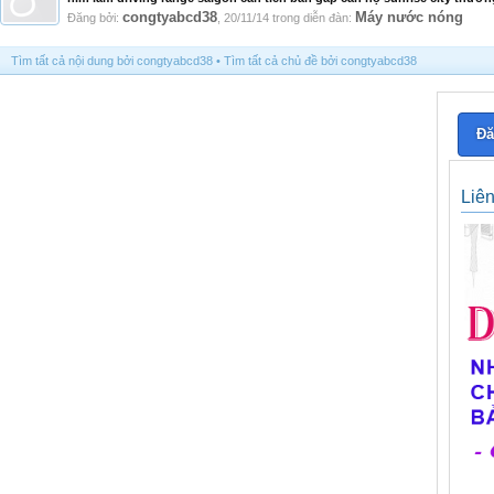
congtyabcd38
Máy nước nóng
Đăng bởi:
,
20/11/14
trong diễn đàn:
Tìm tất cả nội dung bởi congtyabcd38
Tìm tất cả chủ đề bởi congtyabcd38
Đă
Liê