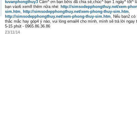
tuvanphongthuy3
Cảm^ ơn bạn bởis đã chia sẻ,chúc^ bạn 1 ngày^ tốt^ l
bạn vào6 xem8 thêm nữa nhé:
http://simsodepphongthuy.net/xem-phon
sim.htm
,
http://simsodepphongthuy.net/xem-phong-thuy-sim.htm
,
http://simsodepphongthuy.net/xem-phong-thuy-sim.htm
, Nếu bạn2 có 
thắc mắc hay góp4 ý nào, vui lòng email4 cho mình, mình sẽ trả lời ngay 
5-15 phút - 0965.86.36.86
23/11/14