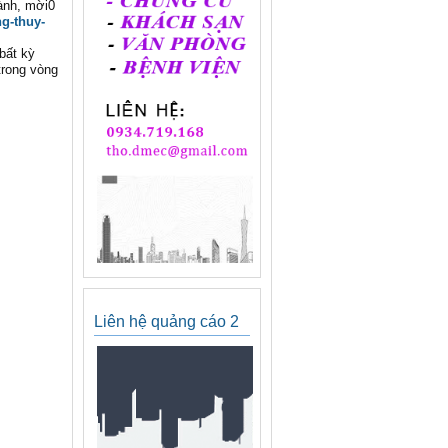
ành, mời0
g-thuy-
bất kỳ
trong vòng
Liên hệ quảng cáo 2