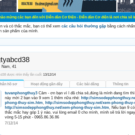
bạn đến với Diễn đàn Cơ Điện - Diễn đàn Cơ điện là nơi chia sẽ kiến thức kinh
vn và có thắc mắc, bạn có thể xem
các câu hỏi thường gặp
bằng cách nhấn 
n sản phẩm của mình.
tyabcd38
, Nam, 41
d38 được nhìn thấy lần cuối:
13/12/14
nhắn hồ sơ
Hoạt động gần đây
Các bài đăng
Thông tin
tuvanphongthuy3
Cảm - ơn bạn vì l đã chia sẻ,đúng là mình đang tìm thì
này mời 2 bạn vào 9 xem 1 thêm nữa nhé:
http://simsodepphongthuy.n
phong-thuy-sim.htm
,
http://simsodepphongthuy.net/xem-phong-thuy
http://simsodepphongthuy.net/xem-phong-thuy-sim.htm
, Nếu bạn 9 có
thắc mắc hay góp 1 ý nào, vui lòng email 0 cho mình, mình sẽ trả lời ngay
vòng 5-15 phút - 0965.86.36.86
7/12/14