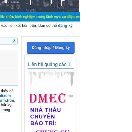
 nghiệm trong lãnh vực cơ điện, mua bán, ký gửi, cho thuê hàng hoá dịch vụ cá
vào liên kết bên trên. Bạn có thể
đăng ký
Đăng nhập / Đăng ký
Liên hệ quảng cáo 1
 thấy cái
et/xem-
-sim.htm
,
 bất kỳ
 trong