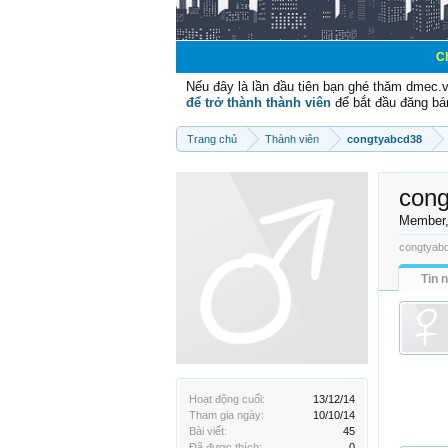
Chào mừng các 
Nếu đây là lần đầu tiên bạn ghé thăm dmec.
để trở thành thành viên
để bắt đầu đăng bá
Trang chủ
Thành viên
congtyabcd38
cong
Member
congtyabc
Tin 
Hoạt động cuối:
13/12/14
Tham gia ngày:
10/10/14
Bài viết:
45
Đã được thích:
0