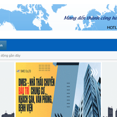
ên
 động gần đây