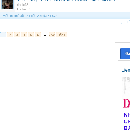
“Giữ Dáng – Giữ Thanh Xuân: Bí Mật Của Phái Đẹp”
xinhiu18
Trả lời:
0
Hiển thị chủ đề từ 1 đến 20 của 34,572
Tù
1
2
3
4
5
6
→
Tiếp >
1729
Đă
Liê