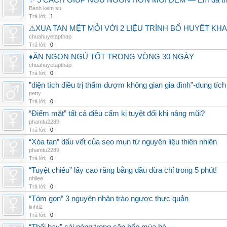
✨ 5 CÁCH GIÚP NGỦ NGON HƠN MỖI ĐÊM — Em đã thử v
Bánh kem su
Trả lời:
1
⚠XUA TAN MỆT MỎI VỚI 2 LIỆU TRÌNH BỔ HUYẾT KH
chuahuyetapthap
Trả lời:
0
♦ĂN NGON NGỦ TỐT TRONG VÒNG 30 NGÀY
chuahuyetapthap
Trả lời:
0
”diện tích điều trị thấm đượm không gian gia đình”-dung tí
petty
Trả lời:
0
“Điểm mặt” tất cả điều cấm kị tuyệt đối khi nâng mũi?
phamtu2289
Trả lời:
0
“Xóa tan” dấu vết của sẹo mụn từ nguyên liệu thiên nhiên
phamtu2289
Trả lời:
0
“Tuyệt chiêu” lấy cao răng bằng dầu dừa chỉ trong 5 phút!
nhilee
Trả lời:
0
“Tóm gọn” 3 nguyên nhân trào ngược thực quản
linhti2
Trả lời:
0