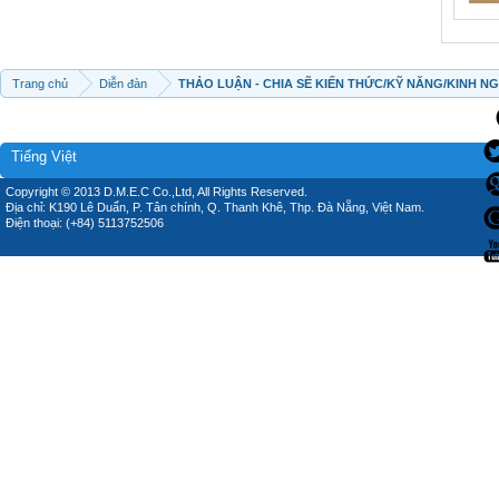
Trang chủ
Diễn đàn
THẢO LUẬN - CHIA SẼ KIẾN THỨC/KỸ NĂNG/KINH N
Tiếng Việt
Copyright © 2013 D.M.E.C Co.,Ltd, All Rights Reserved.
Địa chỉ: K190 Lê Duẩn, P. Tân chính, Q. Thanh Khê, Thp. Đà Nẵng, Việt Nam.
Điện thoại: (+84) 5113752506