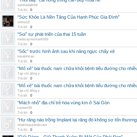
“Thổi bay” cái nóng trong căn bếp mùa hè
wankadalinhtt
Trả lời:
0
“Sức Khỏe Là Nền Tảng Của Hạnh Phúc Gia Đình”
xinhiu18
Trả lời:
0
“Soi” sự phát triển của thai 15 tuần
melacaynenxanh359
Trả lời:
0
“Sốc” trước hình ảnh sau khi nâng ngực chảy xệ
kieulinhtran
Trả lời:
0
“Mổ xẻ” bài thuốc nam chữa khỏi bệnh tiểu đường cho nhiề
Tạp chí đông y
Trả lời:
0
“Mổ xẻ” bài thuốc nam chữa khỏi bệnh tiểu đường cho nhiề
Tạp chí đông y
Trả lời:
0
“Mách nhỏ” địa chỉ trẻ hóa vùng kín ở Sài Gòn
caotam95
Trả lời:
0
“Hư răng nào trồng Implant tại răng đó không sợ tổn thương
nhakhoauytindrcare
Trả lời:
0