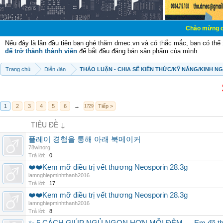
Chào mừng các bạn đến vớ
Nếu đây là lần đầu tiên bạn ghé thăm dmec.vn và có thắc mắc, bạn có th
để trở thành thành viên
để bắt đầu đăng bán sản phẩm của mình.
Trang chủ
Diễn đàn
THẢO LUẬN - CHIA SẼ KIẾN THỨC/KỸ NĂNG/KINH N
1
2
3
4
5
6
→
Tiếp >
1729
TIÊU ĐỀ ↓
플레이 경험을 통해 아래 북메이커
78winorg
Trả lời:
0
❤️❤️Kem mỡ điều trị vết thương Neosporin 28.3g
lamnghiepminhthanh2016
Trả lời:
17
❤️❤️Kem mỡ điều trị vết thương Neosporin 28.3g
lamnghiepminhthanh2016
Trả lời:
8