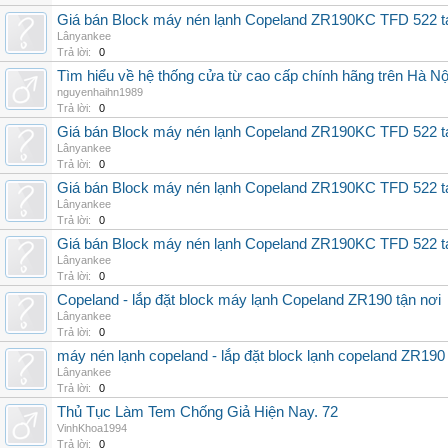
Giá bán Block máy nén lạnh Copeland ZR190KC TFD 522 ta
Lânyankee
Trả lời:
0
Tìm hiểu về hệ thống cửa từ cao cấp chính hãng trên Hà Nộ
nguyenhaihn1989
Trả lời:
0
Giá bán Block máy nén lạnh Copeland ZR190KC TFD 522 ta
Lânyankee
Trả lời:
0
Giá bán Block máy nén lạnh Copeland ZR190KC TFD 522 t
Lânyankee
Trả lời:
0
Giá bán Block máy nén lạnh Copeland ZR190KC TFD 522 
Lânyankee
Trả lời:
0
Copeland - lắp đặt block máy lạnh Copeland ZR190 tận nơi
Lânyankee
Trả lời:
0
máy nén lạnh copeland - lắp đặt block lạnh copeland ZR190 
Lânyankee
Trả lời:
0
Thủ Tục Làm Tem Chống Giả Hiện Nay. 72
VinhKhoa1994
Trả lời:
0