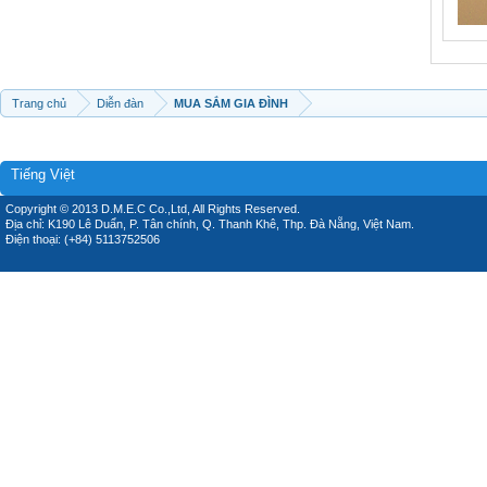
Trang chủ
Diễn đàn
MUA SẮM GIA ĐÌNH
Tiếng Việt
Copyright © 2013 D.M.E.C Co.,Ltd, All Rights Reserved.
Địa chỉ: K190 Lê Duẩn, P. Tân chính, Q. Thanh Khê, Thp. Đà Nẵng, Việt Nam.
Điện thoại: (+84) 5113752506