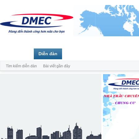
Trang chủ
Diễn đàn
Thành viên
Tìm kiếm diễn đàn
Bài viết gần đây