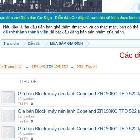
ễn đàn Cơ Điện - Diễn đàn Cơ điện là nơi chia sẽ kiến thức kinh nghiệm trong l
Nếu đây là lần đầu tiên bạn ghé thăm dmec.vn và có thắc mắc, bạn có th
để trở thành thành viên
để bắt đầu đăng bán sản phẩm của mình.
Trang chủ
Diễn đàn
MUA SẮM GIA ĐÌNH
Các đ
< Trước
1
←
→
Tiếp >
1498
1499
1500
1501
1502
2032
TIÊU ĐỀ
Giá bán Block máy nén lạnh Copeland ZR190KC TFD 522 tạ
Lânyankee
Trả lời:
0
Giá bán Block máy nén lạnh Copeland ZR190KC TFD 522 ta
Lânyankee
Trả lời:
0
Giá bán Block máy nén lạnh Copeland ZR190KC TFD 522 ta
Lânyankee
Trả lời:
0