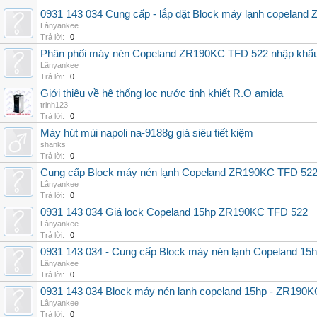
0931 143 034 Cung cấp - lắp đặt Block máy lạnh copela
Lânyankee
Trả lời:
0
Phân phối máy nén Copeland ZR190KC TFD 522 nhập khẩu g
Lânyankee
Trả lời:
0
Giới thiệu về hệ thống lọc nước tinh khiết R.O amida
trinh123
Trả lời:
0
Máy hút mùi napoli na-9188g giá siêu tiết kiệm
shanks
Trả lời:
0
Cung cấp Block máy nén lạnh Copeland ZR190KC TFD 522
Lânyankee
Trả lời:
0
0931 143 034 Giá lock Copeland 15hp ZR190KC TFD 522
Lânyankee
Trả lời:
0
0931 143 034 - Cung cấp Block máy nén lạnh Copeland 15
Lânyankee
Trả lời:
0
0931 143 034 Block máy nén lạnh copeland 15hp - ZR190
Lânyankee
Trả lời:
0