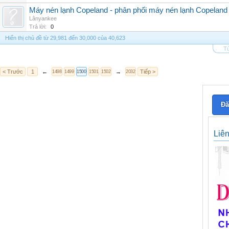
Máy nén lạnh Copeland - phân phối máy nén lạnh Copeland 
Lânyankee
Trả lời:
0
Hiển thị chủ đề từ 29,981 đến 30,000 của 40,623
Tù
< Trước
1
←
→
Tiếp >
1498
1499
1500
1501
1502
2032
Đă
Liê