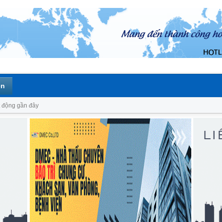
ên
 động gần đây