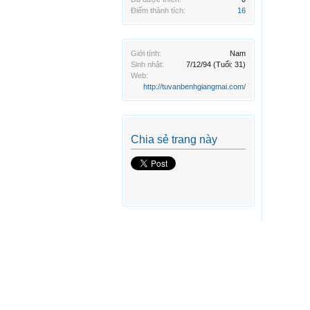
Điểm thành tích:
16
Giới tính:
Nam
Sinh nhật:
7/12/94
(Tuổi: 31)
Web:
http://tuvanbenhgiangmai.com/
Chia sẻ trang này