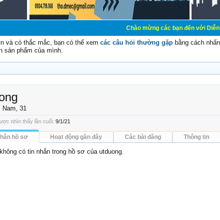
Chào mừng các bạn đến với Diễn đàn Cơ Điện - 
vn và có thắc mắc, bạn có thể xem
các câu hỏi thường gặp
bằng cách nhấn 
n sản phẩm của mình.
ong
, Nam, 31
ược nhìn thấy lần cuối:
9/1/21
nhắn hồ sơ
Hoạt động gần đây
Các bài đăng
Thông tin
 không có tin nhắn trong hồ sơ của utduong.