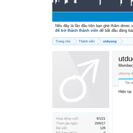
Nếu đây là lần đầu tiên bạn ghé thăm dmec.
để trở thành thành viên
để bắt đầu đăng bá
Trang chủ
Thành viên
utduong
utdu
Member
utduong đ
Tin 
Hiện tại
Hoạt động cuối:
9/1/21
Tham gia ngày:
29/6/17
Bài viết:
128
Đã được thích:
0