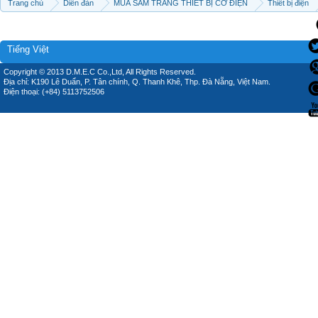
Trang chủ
Diễn đàn
MUA SẮM TRANG THIẾT BỊ CƠ ĐIỆN
Thiết bị điện
Tiếng Việt
Copyright © 2013 D.M.E.C Co.,Ltd, All Rights Reserved.
Địa chỉ: K190 Lê Duẩn, P. Tân chính, Q. Thanh Khê, Thp. Đà Nẵng, Việt Nam.
Điện thoại: (+84) 5113752506