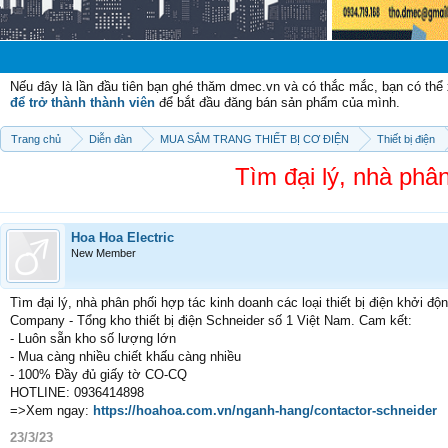
Chào mừ
Nếu đây là lần đầu tiên bạn ghé thăm dmec.vn và có thắc mắc, bạn có th
để trở thành thành viên
để bắt đầu đăng bán sản phẩm của mình.
Trang chủ
Diễn đàn
MUA SẮM TRANG THIẾT BỊ CƠ ĐIỆN
Thiết bị điện
Tìm đại lý, nhà phâ
Hoa Hoa Electric
New Member
Tìm đại lý, nhà phân phối hợp tác kinh doanh các loại thiết bị điện khởi đ
Company - Tổng kho thiết bị điện Schneider số 1 Việt Nam. Cam kết:
- Luôn sẵn kho số lượng lớn
- Mua càng nhiều chiết khấu càng nhiều
- 100% Đầy đủ giấy tờ CO-CQ
HOTLINE: 0936414898
=>Xem ngay:
https://hoahoa.com.vn/nganh-hang/contactor-schneider
23/3/23