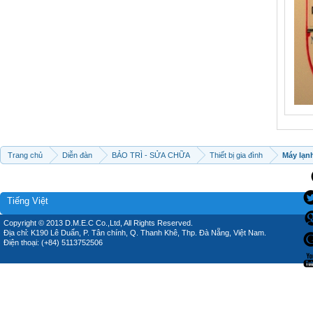
Trang chủ
Diễn đàn
BẢO TRÌ - SỬA CHỮA
Thiết bị gia đình
Máy lạn
Tiếng Việt
Copyright © 2013 D.M.E.C Co.,Ltd, All Rights Reserved.
Địa chỉ: K190 Lê Duẩn, P. Tân chính, Q. Thanh Khê, Thp. Đà Nẵng, Việt Nam.
Điện thoại: (+84) 5113752506