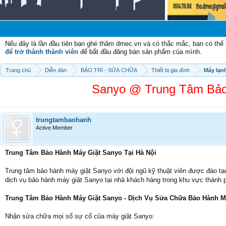
Chào mừ
Nếu đây là lần đầu tiên bạn ghé thăm dmec.vn và có thắc mắc, bạn có th
để trở thành thành viên
để bắt đầu đăng bán sản phẩm của mình.
Trang chủ
Diễn đàn
BẢO TRÌ - SỬA CHỮA
Thiết bị gia đình
Máy lạn
Sanyo @ Trung Tâm Bảo 
trungtambaohanh
Active Member
Trung Tâm Bảo Hành Máy Giặt Sanyo Tại Hà Nội
Trung tâm bảo hành máy giặt Sanyo với đội ngũ kỹ thuật viên được đào tạ
dịch vụ bảo hành máy giặt Sanyo tại nhà khách hàng trong khu vực thành 
Trung Tâm Bảo Hành Máy Giặt Sanyo - Dịch Vụ Sửa Chữa Bảo Hành Má
Nhận sửa chữa mọi số sự cố của máy giặt Sanyo: