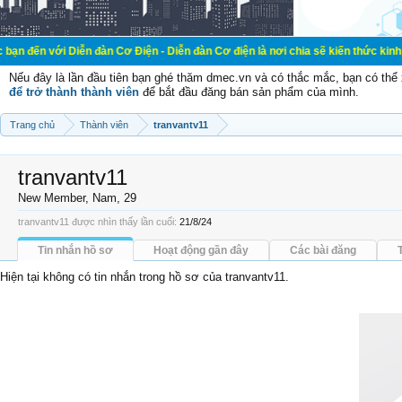
Diễn đàn Cơ Điện - Diễn đàn Cơ điện là nơi chia sẽ kiến thức kinh nghiệm tron
Nếu đây là lần đầu tiên bạn ghé thăm dmec.vn và có thắc mắc, bạn có th
để trở thành thành viên
để bắt đầu đăng bán sản phẩm của mình.
Trang chủ
Thành viên
tranvantv11
tranvantv11
New Member
, Nam, 29
tranvantv11 được nhìn thấy lần cuối:
21/8/24
Tin nhắn hồ sơ
Hoạt động gần đây
Các bài đăng
Hiện tại không có tin nhắn trong hồ sơ của tranvantv11.