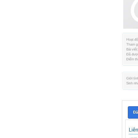
Hoạt độ
Tham gi
Bài viết:
Đã được
Điểm th
Giới tín
Sinh nh
Đă
Liê