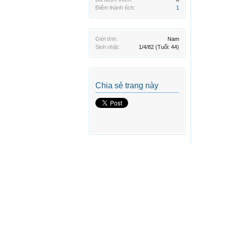
Điểm thành tích:
1
Giới tính:
Nam
Sinh nhật:
1/4/82
(Tuổi: 44)
Chia sẻ trang này