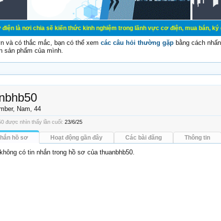
ia sẽ kiến thức kinh nghiệm trong lãnh vực cơ điện, mua bán, ký gửi, cho thuê
vn và có thắc mắc, bạn có thể xem
các câu hỏi thường gặp
bằng cách nhấn 
n sản phẩm của mình.
anbhb50
mber
, Nam, 44
0 được nhìn thấy lần cuối:
23/6/25
nhắn hồ sơ
Hoạt động gần đây
Các bài đăng
Thông tin
 không có tin nhắn trong hồ sơ của thuanbhb50.