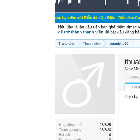
Chào mừng các bạn đến với Diễn đàn Cơ Điện - Diễn đàn Cơ điện là nơi ch
Nếu đây là lần đầu tiên bạn ghé thăm dmec.
để trở thành thành viên
để bắt đầu đăng bá
Trang chủ
Thành viên
thuanbhb50
thu
New Me
thuanbhb5
Tin 
Hiện tại
Hoạt động cuối:
23/6/25
Tham gia ngày:
23/7/23
Bài viết:
6
Đã được thích:
0