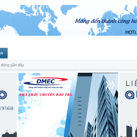
ên
 động gần đây