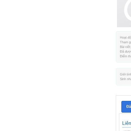
Hoạt độ
Tham gi
Bài viết:
Đã được
Điểm th
Giới tín
Sinh nh
Đă
Liê