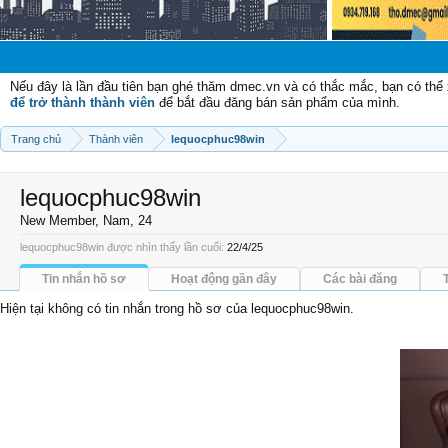
Ch
Nếu đây là lần đầu tiên bạn ghé thăm dmec.vn và có thắc mắc, bạn có th
để trở thành thành viên
để bắt đầu đăng bán sản phẩm của mình.
Trang chủ
Thành viên
lequocphuc98win
lequocphuc98win
New Member
, Nam, 24
lequocphuc98win được nhìn thấy lần cuối:
22/4/25
Tin nhắn hồ sơ
Hoạt động gần đây
Các bài đăng
Hiện tại không có tin nhắn trong hồ sơ của lequocphuc98win.