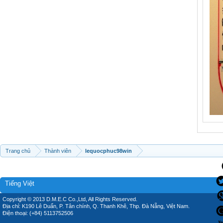
Trang chủ
Thành viên
lequocphuc98win
Tiếng Việt
Copyright © 2013 D.M.E.C Co.,Ltd, All Rights Reserved.
Địa chỉ: K190 Lê Duẩn, P. Tân chính, Q. Thanh Khê, Thp. Đà Nẵng, Việt Nam.
Điện thoại: (+84) 5113752506