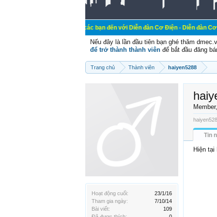
Chào mừng các bạn đến với Diễn đàn Cơ Điện - Diễn đàn Cơ điện là nơi ch
Nếu đây là lần đầu tiên bạn ghé thăm dmec.
để trở thành thành viên
để bắt đầu đăng bá
Trang chủ
Thành viên
haiyen5288
haiy
Member
haiyen528
Tin 
Hiện tại
Hoạt động cuối:
23/1/16
Tham gia ngày:
7/10/14
Bài viết:
109
Đã được thích:
0