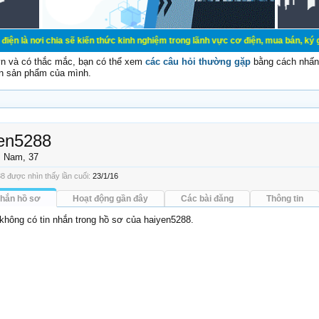
ia sẽ kiến thức kinh nghiệm trong lãnh vực cơ điện, mua bán, ký gửi, cho thuê
vn và có thắc mắc, bạn có thể xem
các câu hỏi thường gặp
bằng cách nhấn 
n sản phẩm của mình.
en5288
, Nam, 37
8 được nhìn thấy lần cuối:
23/1/16
nhắn hồ sơ
Hoạt động gần đây
Các bài đăng
Thông tin
 không có tin nhắn trong hồ sơ của haiyen5288.