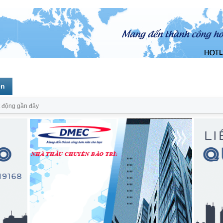
ên
 động gần đây