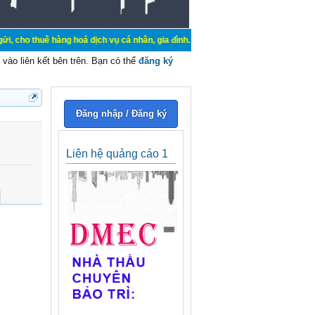
 hàng hoá dịch vụ cá nhân, gia đình. Mua bán, ký gửi, cho thuê thiết bị hệ thố
vào liên kết bên trên. Bạn có thể
đăng ký
Đăng nhập / Đăng ký
Liên hệ quảng cáo 1