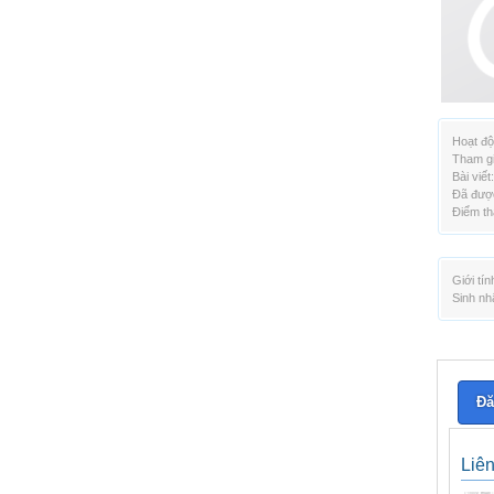
Hoạt độ
Tham gi
Bài viết:
Đã được
Điểm th
Giới tín
Sinh nh
Đă
Liê