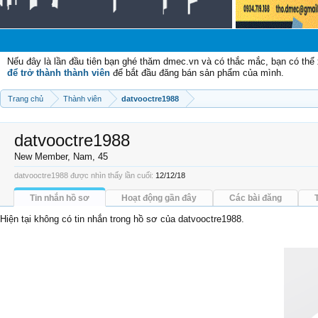
Chào mừ
Nếu đây là lần đầu tiên bạn ghé thăm dmec.vn và có thắc mắc, bạn có th
để trở thành thành viên
để bắt đầu đăng bán sản phẩm của mình.
Trang chủ
Thành viên
datvooctre1988
datvooctre1988
New Member
, Nam, 45
datvooctre1988 được nhìn thấy lần cuối:
12/12/18
Tin nhắn hồ sơ
Hoạt động gần đây
Các bài đăng
Hiện tại không có tin nhắn trong hồ sơ của datvooctre1988.