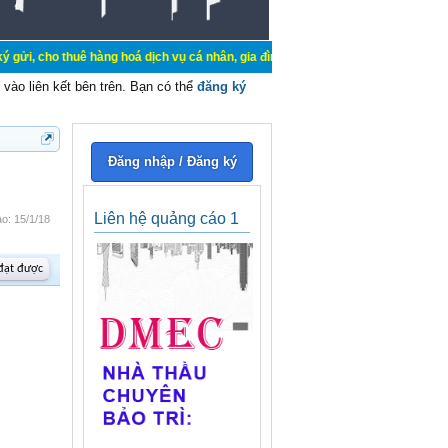
uê hàng hoá dịch vụ cá nhân, gia đình. Mua bán, ký gửi, cho thuê thiết bị hệ 
vào liên kết bên trên. Bạn có thể
đăng ký
Đăng nhập / Đăng ký
Liên hệ quảng cáo 1
ào:
15/1/18
 đạt được