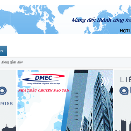
ên
 động gần đây