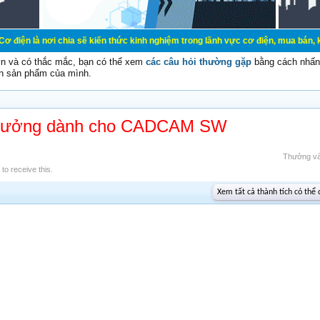
 chia sẽ kiến thức kinh nghiệm trong lãnh vực cơ điện, mua bán, ký gửi, cho th
vn và có thắc mắc, bạn có thể xem
các câu hỏi thường gặp
bằng cách nhấn 
n sản phẩm của mình.
hưởng dành cho CADCAM SW
Thưởng v
o receive this.
Xem tất cả thành tích có thể