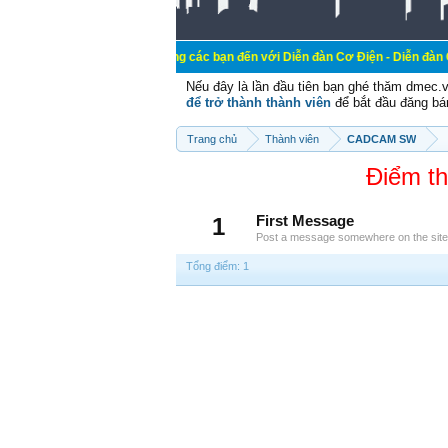
Chào mừng các bạn đến với Diễn đàn Cơ Điện - Diễn đàn Cơ điện là nơi
Nếu đây là lần đầu tiên bạn ghé thăm dmec.
để trở thành thành viên
để bắt đầu đăng bá
Trang chủ
Thành viên
CADCAM SW
Điểm t
1
First Message
Post a message somewhere on the site t
Tổng điểm: 1