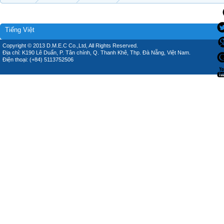
Tiếng Việt
Copyright © 2013 D.M.E.C Co.,Ltd, All Rights Reserved.
Địa chỉ: K190 Lê Duẩn, P. Tân chính, Q. Thanh Khê, Thp. Đà Nẵng, Việt Nam.
Điện thoại: (+84) 5113752506