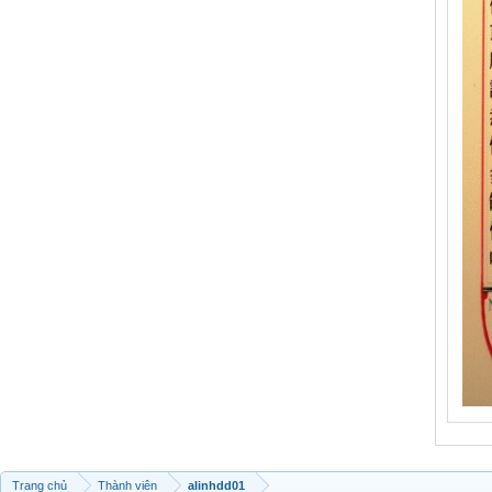
Trang chủ
Thành viên
alinhdd01