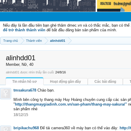
Chào
Nếu đây là lần đầu tiên bạn ghé thăm dmec.vn và có thắc mắc, bạn có th
để trở thành thành viên
để bắt đầu đăng bán sản phẩm của mình.
Trang chủ
Thành viên
alinhdd01
alinhdd01
Member
, Nữ, 40
alinhdd01 được nhìn thấy lần cuối:
24/8/16
Tin nhắn hồ sơ
Hoạt động gần đây
Các bài đăng
tmsakura678
Chào bạn.
Mình bên công ty thang máy Huy Hoàng chuyên cung cấp các sản ph
"
http://thangmaygiadinh.com.vn/san-pham/thang-may-sakura/"
nế
sản phẩm nhé
18/12/15
bripikachu968
Để tải camera360 về máy bạn có thể vào đây:
http: