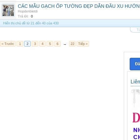
CÁC MẪU GẠCH ỐP TƯỜNG ĐẸP DẪN ĐẦU XU HƯỚN
Hopdenbietdi
Trả lời:
0
Hiển thị chủ đề từ 21 đến 40 của 430
Tù
< Trước
1
2
3
4
5
6
→
22
Tiếp >
Đă
Liê