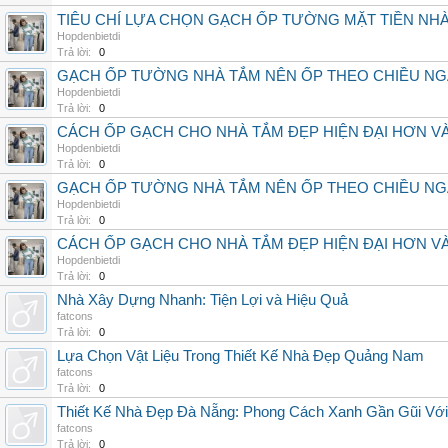
TIÊU CHÍ LỰA CHỌN GẠCH ỐP TƯỜNG MẶT TIỀN NH
Hopdenbietdi
Trả lời:
0
GẠCH ỐP TƯỜNG NHÀ TẮM NÊN ỐP THEO CHIỀU NG
Hopdenbietdi
Trả lời:
0
CÁCH ỐP GẠCH CHO NHÀ TẮM ĐẸP HIỆN ĐẠI HƠN 
Hopdenbietdi
Trả lời:
0
GẠCH ỐP TƯỜNG NHÀ TẮM NÊN ỐP THEO CHIỀU NG
Hopdenbietdi
Trả lời:
0
CÁCH ỐP GẠCH CHO NHÀ TẮM ĐẸP HIỆN ĐẠI HƠN 
Hopdenbietdi
Trả lời:
0
Nhà Xây Dựng Nhanh: Tiện Lợi và Hiệu Quả
fatcons
Trả lời:
0
Lựa Chọn Vật Liệu Trong Thiết Kế Nhà Đẹp Quảng Nam
fatcons
Trả lời:
0
Thiết Kế Nhà Đẹp Đà Nẵng: Phong Cách Xanh Gần Gũi Với
fatcons
Trả lời:
0