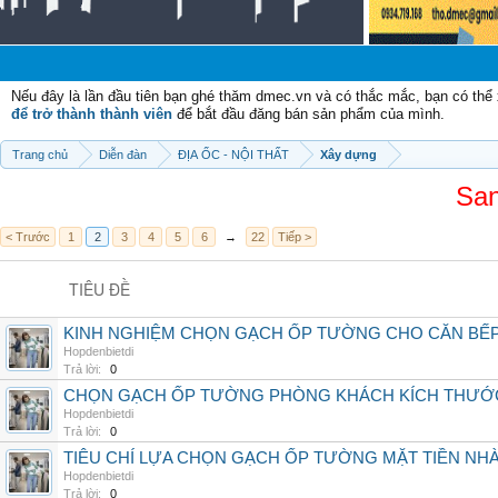
Chà
Nếu đây là lần đầu tiên bạn ghé thăm dmec.vn và có thắc mắc, bạn có th
để trở thành thành viên
để bắt đầu đăng bán sản phẩm của mình.
Trang chủ
Diễn đàn
ĐỊA ỐC - NỘI THẤT
Xây dựng
San
< Trước
1
2
3
4
5
6
→
22
Tiếp >
TIÊU ĐỀ
KINH NGHIỆM CHỌN GẠCH ỐP TƯỜNG CHO CĂN BẾ
Hopdenbietdi
Trả lời:
0
CHỌN GẠCH ỐP TƯỜNG PHÒNG KHÁCH KÍCH THƯỚC
Hopdenbietdi
Trả lời:
0
TIÊU CHÍ LỰA CHỌN GẠCH ỐP TƯỜNG MẶT TIỀN NH
Hopdenbietdi
Trả lời:
0