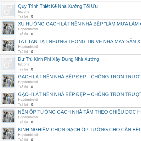
Quy Trình Thiết Kế Nhà Xưởng Tối Ưu
fatcons
Trả lời:
0
XU HƯỚNG GẠCH LÁT NỀN NHÀ BẾP "LÀM MƯA LÀM G
Hopdenbietdi
Trả lời:
0
TẤT TẦN TẬT NHỮNG THÔNG TIN VỀ NHÀ MÁY SẢN 
Hopdenbietdi
Trả lời:
0
Dự Trù Kinh Phí Xây Dựng Nhà Xưởng
fatcons
Trả lời:
0
GẠCH LÁT NỀN NHÀ BẾP ĐẸP – CHỐNG TRƠN TRƯỢT
Hopdenbietdi
Trả lời:
0
GẠCH LÁT NỀN NHÀ BẾP ĐẸP – CHỐNG TRƠN TRƯỢT
Hopdenbietdi
Trả lời:
0
NÊN ỐP TƯỜNG GẠCH NHÀ TẮM THEO CHIỀU DỌC H
Hopdenbietdi
Trả lời:
0
KINH NGHIỆM CHỌN GẠCH ỐP TƯỜNG CHO CĂN BẾ
Hopdenbietdi
Trả lời:
0