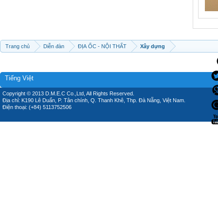
Trang chủ
Diễn đàn
ĐỊA ỐC - NỘI THẤT
Xây dựng
Tiếng Việt
Copyright © 2013 D.M.E.C Co.,Ltd, All Rights Reserved.
Địa chỉ: K190 Lê Duẩn, P. Tân chính, Q. Thanh Khê, Thp. Đà Nẵng, Việt Nam.
Điện thoại: (+84) 5113752506