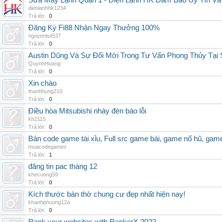
Sửa Máy Lạnh Quận 1 - Điện Lạnh HK Đảm Bảo Uy Tín Và
dienlanhhk1234
Trả lời:
0
Đăng Ký Fi88 Nhận Ngay Thưởng 100%
nguyentut537
Trả lời:
0
Austin Dũng Và Sự Đổi Mới Trong Tư Vấn Phong Thủy Tại
QuynhHoang
Trả lời:
0
Xin chào
thanhhung210
Trả lời:
0
Điều hòa Mitsubishi nháy đèn báo lỗi
kh2115
Trả lời:
0
Bán code game tài xỉu, Full src game bài, game nổ hũ, gam
muacodegamez
Trả lời:
1
đăng tin pac tháng 12
khecuong59
Trả lời:
0
Kích thước bàn thờ chung cư đẹp nhất hiện nay!
khanhphuong12a
Trả lời:
0