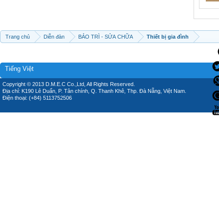
Trang chủ
Diễn đàn
BẢO TRÌ - SỬA CHỮA
Thiết bị gia đình
Tiếng Việt
Copyright © 2013 D.M.E.C Co.,Ltd, All Rights Reserved.
Địa chỉ: K190 Lê Duẩn, P. Tân chính, Q. Thanh Khê, Thp. Đà Nẵng, Việt Nam.
Điện thoại: (+84) 5113752506