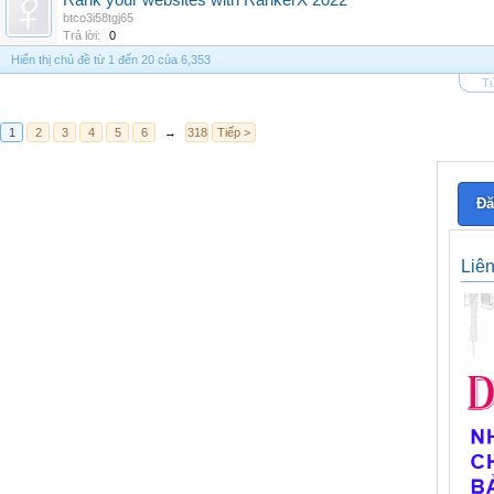
Rank your websites with RankerX 2022
btco3i58tgj65
Trả lời:
0
Hiển thị chủ đề từ 1 đến 20 của 6,353
Tù
1
2
3
4
5
6
→
318
Tiếp >
Đă
Liê