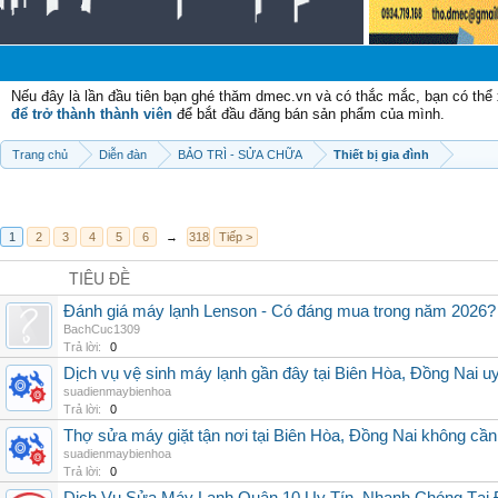
Chào mừ
Nếu đây là lần đầu tiên bạn ghé thăm dmec.vn và có thắc mắc, bạn có th
để trở thành thành viên
để bắt đầu đăng bán sản phẩm của mình.
Trang chủ
Diễn đàn
BẢO TRÌ - SỬA CHỮA
Thiết bị gia đình
1
2
3
4
5
6
→
318
Tiếp >
TIÊU ĐỀ
Đánh giá máy lạnh Lenson - Có đáng mua trong năm 2026?
BachCuc1309
Trả lời:
0
Dịch vụ vệ sinh máy lạnh gần đây tại Biên Hòa, Đồng Nai uy
suadienmaybienhoa
Trả lời:
0
Thợ sửa máy giặt tận nơi tại Biên Hòa, Đồng Nai không cầ
suadienmaybienhoa
Trả lời:
0