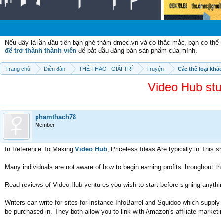
Chào
Nếu đây là lần đầu tiên bạn ghé thăm dmec.vn và có thắc mắc, bạn có th
để trở thành thành viên
để bắt đầu đăng bán sản phẩm của mình.
Trang chủ
Diễn đàn
THỂ THAO - GIẢI TRÍ
Truyện
Các thể loại khá
Video Hub st
phamthach78
Member
In Reference To Making
Video Hub
, Priceless Ideas Are typically in This sh
Many individuals are not aware of how to begin earning profits throughout th
Read reviews of Video Hub ventures you wish to start before signing anythi
Writers can write for sites for instance InfoBarrel and Squidoo which suppl
be purchased in. They both allow you to link with Amazon's affiliate market