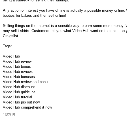
being a strategy for selling their writings.
Any action or interest you have offline is actually a possible money online
booties for babies and then sell online!
Selling things on the Internet is a sensible way to earn some more money.
may sell t-shirts. Customers tell you what Video Hub want on the shirts so 
Craigslist.
Tags:
Video Hub
Video Hub review
Video Hub bonus
Video Hub reviews
Video Hub bonuses
Video Hub review and bonus
Video Hub discount
Video Hub guideline
Video Hub tutorial
Video Hub pip out now
Video Hub comprehend it now
16/7/15