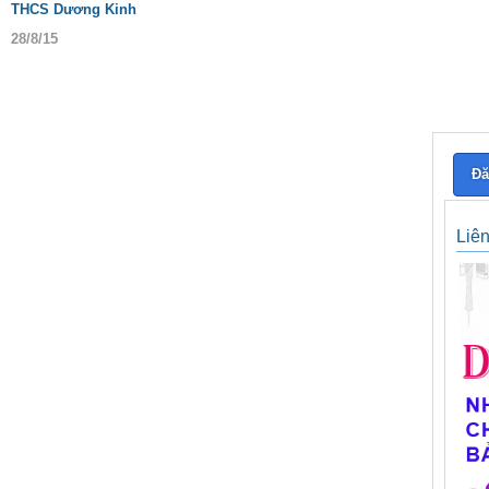
THCS Dương Kinh
28/8/15
Đă
Liê