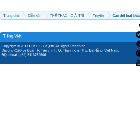
Trang chủ
Diễn đàn
THỂ THAO - GIẢI TRÍ
Truyện
Các thể loại khá
Tiếng Việt
Copyright © 2013 D.M.E.C Co.,Ltd, All Rights Reserved.
Địa chỉ: K190 Lê Duẩn, P. Tân chính, Q. Thanh Khê, Thp. Đà Nẵng, Việt Nam.
Điện thoại: (+84) 5113752506