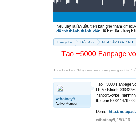
Nếu đây là lần đầu tiên bạn ghé thăm dmec.
để trở thành thành viên
để bắt đầu đăng bá
Trang chủ
Diễn đàn
MUA SẮM GIA ĐÌNH
Tạo +5000 Fanpage với
Thảo luận trong '
Máy nước nóng năng lượng mặt trời
' b
Tạo +5000 Fanpage với
Lh Mr Khánh 0934225
Yahoo/Skype: hanhtri
wthoinay9
fb.com/100011479772
Active Member
Demo:
http://notepa
wthoinay9
19/7/16
,