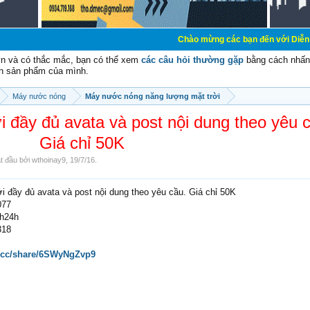
Chào mừng các bạn đến với Diễn đàn Cơ Điện 
vn và có thắc mắc, bạn có thể xem
các câu hỏi thường gặp
bằng cách nhấn 
n sản phẩm của mình.
Máy nước nóng
Máy nước nóng năng lượng mặt trời
 đầy đủ avata và post nội dung theo yêu 
Giá chỉ 50K
ắt đầu bởi
wthoinay9
,
19/7/16
.
 đầy đủ avata và post nội dung theo yêu cầu. Giá chỉ 50K
077
nh24h
318
d.cc/share/6SWyNgZvp9