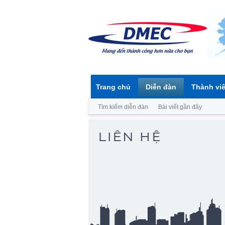
Trang chủ
Diễn đàn
Thành vi
Tìm kiếm diễn đàn
Bài viết gần đây