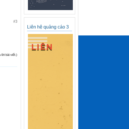
#3
Liên hệ quảng cáo 3
ời bài viết.)