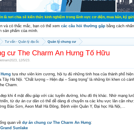
sẽ kiến thức kinh nghiệm trong lãnh vực cơ điện, mua bán, ký gửi, cho thuê hàn
vn và có thắc mắc, bạn có thể xem
các câu hỏi thường gặp
bằng cách nhấn 
n sản phẩm của mình.
Tư vấn - Quản lý địa ốc
Quản lý chung cư
ng cư The Charm An Hưng Tố Hữu
vietnam2023
,
12/5/23
.
 Hưng
tựa như viên kim cương, hội tụ đủ những tinh hoa của thành phố hiện
a Tây Hà Nội. “Chất lượng – Hiện đại – Sang trọng” là những lời khen có cá
The Charm.
 đẹp khi 4 mặt đều giáp với các tuyến đường, khu đô thị khác. Nhờ mạng lướ
triển, từ dự án cư dân có thể dễ dàng di chuyển ra các khu vực lân cận như
ường Bảo Sơn, Aeon Mall Hà Đông, Bệnh viện Quân Y, Đại học Hà Nội,…
 tổng quan về
dự án chung cư The Charm An Hưng
:
 Grand Sunlake