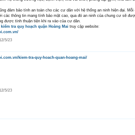
ũng đảm bảo tính an toàn cho các cư dân với hệ thống an ninh hiện đại. Mỗi
ới các thông tin mang tính bảo mật cao, qua đó an ninh của chung cư sẽ đư
g được tính thuận tiện khi ra vào của cư dân.
u
kiểm tra quy hoạch quận Hoàng Mai
truy cập website:
oi.com.vn/
12/5/23
oi.com.vn/kiem-tra-quy-hoach-quan-hoang-mai/
12/5/23