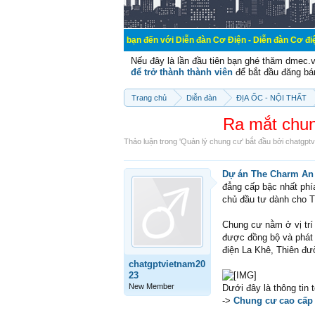
Chào mừng các bạn đến với Diễn đàn Cơ Điện - Diễn đàn Cơ điện là nơi chia 
Nếu đây là lần đầu tiên bạn ghé thăm dmec.
để trở thành thành viên
để bắt đầu đăng bá
Trang chủ
Diễn đàn
ĐỊA ỐC - NỘI THẤT
Ra mắt chu
Thảo luận trong '
Quản lý chung cư
' bắt đầu bởi
chatgpt
Dự án The Charm An
đẳng cấp bậc nhất phí
chủ đầu tư dành cho 
Chung cư nằm ở vị trí
được đồng bộ và phát 
điện La Khê, Thiên đ
chatgptvietnam20
23
New Member
Dưới đây là thông tin
->
Chung cư cao cấp