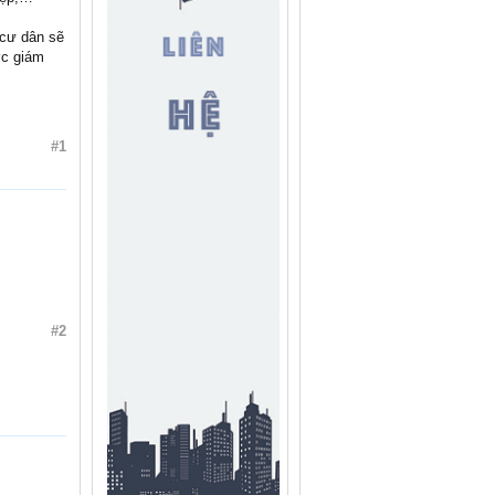
 cư dân sẽ
ợc giám
#1
#2