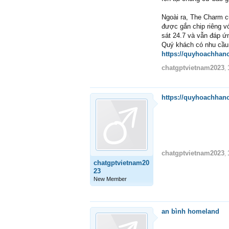
Ngoài ra, The Charm c
được gắn chip riêng v
sát 24.7 và vẫn đáp ứn
Quý khách có nhu cầ
https://quyhoachhan
chatgptvietnam2023
,
https://quyhoachhan
chatgptvietnam2023
,
chatgptvietnam20
23
New Member
an bình homeland