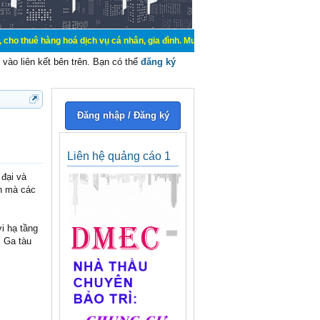
g hoá dịch vụ cá nhân, gia đình. Mua bán, ký gửi, cho thuê thiết bị hệ thống 
vào liên kết bên trên. Bạn có thể
đăng ký
Đăng nhập / Đăng ký
Liên hệ quảng cáo 1
 đại và
nh mà các
i hạ tầng
: Ga tàu