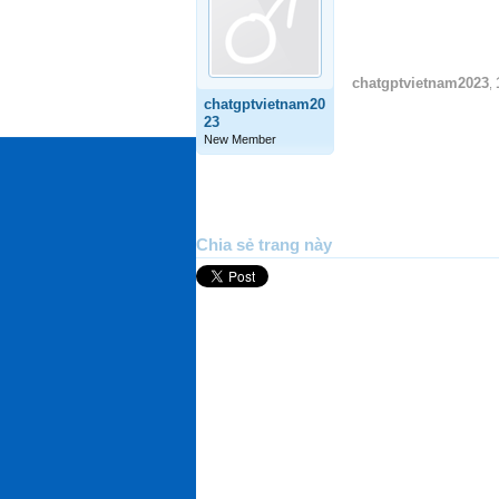
chatgptvietnam2023
,
chatgptvietnam20
23
New Member
Chia sẻ trang này