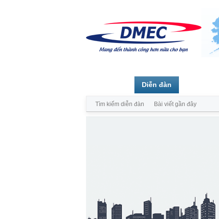
Trang chủ
Diễn đàn
Thành vi
Tìm kiếm diễn đàn
Bài viết gần đây