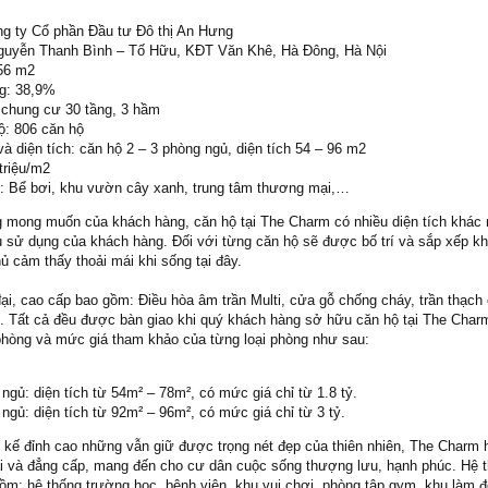
ng ty Cổ phần Đầu tư Đô thị An Hưng
Nguyễn Thanh Bình – Tố Hữu, KĐT Văn Khê, Hà Đông, Hà Nội
256 m2
g: 38,9%
 chung cư 30 tầng, 3 hầm
ộ: 806 căn hộ
và diện tích: căn hộ 2 – 3 phòng ngủ, diện tích 54 – 96 m2
triệu/m2
u: Bể bơi, khu vườn cây xanh, trung tâm thương mại,…
 mong muốn của khách hàng, căn hộ tại The Charm có nhiều diện tích khác 
u sử dụng của khách hàng. Đối với từng căn hộ sẽ được bố trí và sắp xếp k
hủ cảm thấy thoải mái khi sống tại đây.
 đại, cao cấp bao gồm: Điều hòa âm trần Multi, cửa gỗ chống cháy, trần thạch
. Tất cả đều được bàn giao khi quý khách hàng sở hữu căn hộ tại The Char
phòng và mức giá tham khảo của từng loại phòng như sau:
ngủ: diện tích từ 54m² – 78m², có mức giá chỉ từ 1.8 tỷ.
ngủ: diện tích từ 92m² – 96m², có mức giá chỉ từ 3 tỷ.
t kế đỉnh cao những vẫn giữ được trọng nét đẹp của thiên nhiên, The Charm h
đại và đẳng cấp, mang đến cho cư dân cuộc sống thượng lưu, hạnh phúc. Hệ t
gồm: hệ thống trường học, bệnh viện, khu vui chơi, phòng tập gym, khu làm 