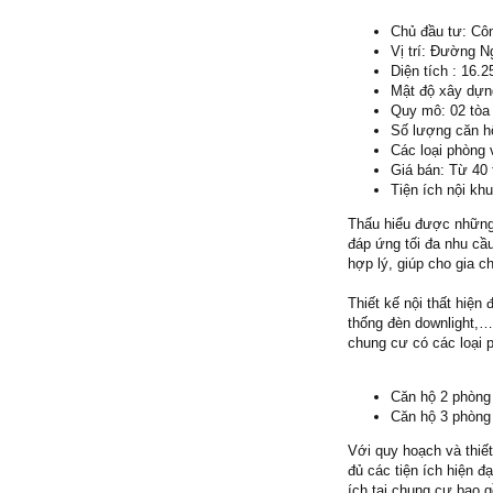
Chủ đầu tư: Cô
Vị trí: Đường 
Diện tích : 16.
Mật độ xây dựn
Quy mô: 02 tòa
Số lượng căn h
Các loại phòng 
Giá bán: Từ 40 
Tiện ích nội kh
Thấu hiểu được những
đáp ứng tối đa nhu cầ
hợp lý, giúp cho gia c
Thiết kế nội thất hiện
thống đèn downlight,…
chung cư có các loại 
Căn hộ 2 phòng 
Căn hộ 3 phòng 
Với quy hoạch và thiế
đủ các tiện ích hiện 
ích tại chung cư bao 