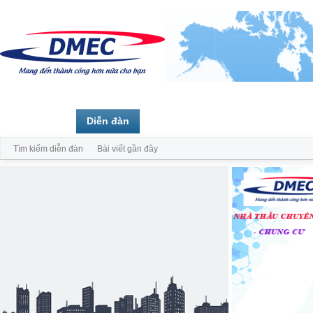
Trang chủ
Diễn đàn
Thành viên
Tìm kiếm diễn đàn
Bài viết gần đây