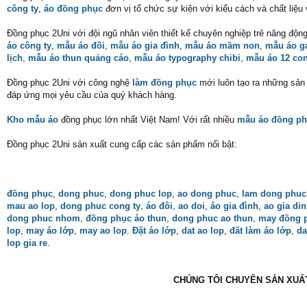
công ty
,
áo đồng phục
đơn vị tổ chức sự kiện với kiểu cách và chất liệu
Đồng phục 2Uni với đội ngũ nhân viên thiết kế chuyên nghiệp trẻ năng độn
áo công ty
,
mẫu áo đôi
,
mẫu áo gia đình
,
mẫu áo mầm non
,
mẫu áo 
lịch
,
mẫu áo thun quảng cáo
,
mẫu áo typography chibi
,
mẫu áo 12 con
Đồng phục 2Uni với công nghệ
làm đồng phục
mới luôn tạo ra những sản p
đáp ứng mọi yêu cầu của quý khách hàng.
Kho mẫu áo
đồng phục lớn nhất Việt Nam! Với rất nhiều
mẫu áo đồng ph
Đồng phục 2Uni sản xuất cung cấp các sản phẩm nổi bật:
đồng phục
,
dong phuc
,
dong phuc lop
,
ao dong phuc
,
lam dong phuc
mau ao lop
,
dong phuc cong ty
,
áo đôi
,
ao doi
,
áo gia đình
,
ao gia di
dong phuc nhom
,
đồng phục áo thun
,
dong phuc ao thun
,
may đồng 
lop
,
may áo lớp
,
may ao lop
.
Đặt áo lớp
,
dat ao lop
,
đăt làm áo lớp
,
da
lop gia re
.
CHÚNG TÔI CHUYÊN SẢN XUẤT 