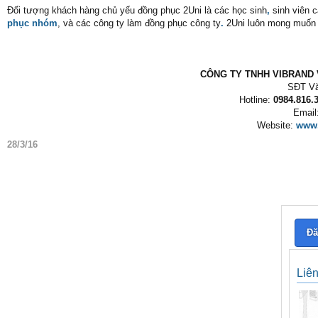
Đối tượng khách hàng chủ yếu đồng phục 2Uni là các học sinh
,
sinh viên 
phục nhóm
, và các công ty làm đồng phục công ty
.
2Uni luôn mong muốn
CÔNG TY TNHH VIBRAND V
SĐT Vă
Hotline:
0984.816.3
Email
Website:
www.
28/3/16
Đă
Liê