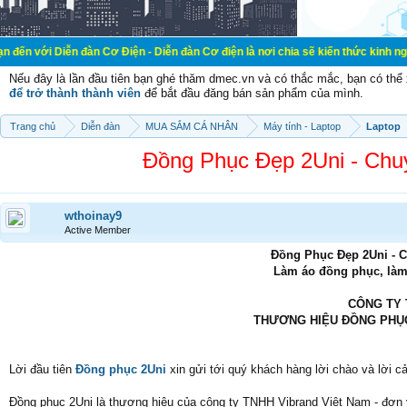
n đàn Cơ Điện - Diễn đàn Cơ điện là nơi chia sẽ kiến thức kinh nghiệm trong l
Nếu đây là lần đầu tiên bạn ghé thăm dmec.vn và có thắc mắc, bạn có th
để trở thành thành viên
để bắt đầu đăng bán sản phẩm của mình.
Trang chủ
Diễn đàn
MUA SẮM CÁ NHÂN
Máy tính - Laptop
Laptop
Đồng Phục Đẹp 2Uni - Chu
wthoinay9
Active Member
Đồng Phục Đẹp 2Uni - 
Làm áo đồng phục, làm
CÔNG TY 
THƯƠNG HIỆU ĐỒNG PHỤC
Lời đầu tiên
Đồng phục 2Uni
xin gửi tới quý khách hàng lời chào và lời c
Đồng phục 2Uni là thương hiệu của công ty TNHH Vibrand Việt Nam - đơn 