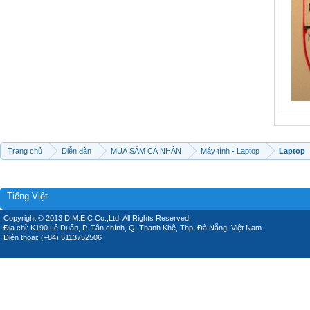
Trang chủ
Diễn đàn
MUA SẮM CÁ NHÂN
Máy tính - Laptop
Laptop
Tiếng Việt
Copyright © 2013 D.M.E.C Co.,Ltd, All Rights Reserved.
Địa chỉ: K190 Lê Duẩn, P. Tân chính, Q. Thanh Khê, Thp. Đà Nẵng, Việt Nam.
Điện thoại: (+84) 5113752506