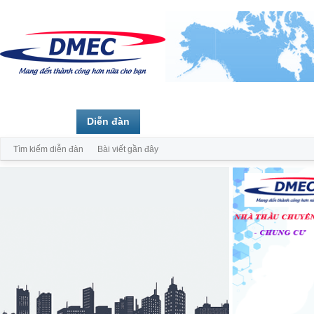
Trang chủ
Diễn đàn
Thành viên
Tìm kiếm diễn đàn
Bài viết gần đây