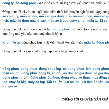
công ty
,
áo đồng phục
đơn vị tổ chức sự kiện với kiểu cách và chất liệu
Đồng phục 2Uni với đội ngũ nhân viên thiết kế chuyên nghiệp trẻ năng độn
áo công ty
,
mẫu áo đôi
,
mẫu áo gia đình
,
mẫu áo mầm non
,
mẫu áo 
lịch
,
mẫu áo thun quảng cáo
,
mẫu áo typography chibi
,
mẫu áo 12 con
Đồng phục 2Uni với công nghệ
làm đồng phục
mới luôn tạo ra những sản p
đáp ứng mọi yêu cầu của quý khách hàng.
Kho mẫu áo
đồng phục lớn nhất Việt Nam! Với rất nhiều
mẫu áo đồng ph
Đồng phục 2Uni sản xuất cung cấp các sản phẩm nổi bật:
đồng phục
,
dong phuc
,
dong phuc lop
,
ao dong phuc
,
lam dong phuc
mau ao lop
,
dong phuc cong ty
,
áo đôi
,
ao doi
,
áo gia đình
,
ao gia di
dong phuc nhom
,
đồng phục áo thun
,
dong phuc ao thun
,
may đồng 
lop
,
may áo lớp
,
may ao lop
.
Đặt áo lớp
,
dat ao lop
,
đăt làm áo lớp
,
da
lop gia re
.
CHÚNG TÔI CHUYÊN SẢN XUẤT 