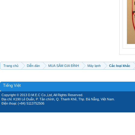
Trang chủ
Diễn đàn
MUA SẮM GIA ĐÌNH
Máy lạnh
Các loại khác
Tiếng Việt
Copyright © 2013 D.M.E.C Co.,Ltd, All Rights Reserved.
Địa chỉ: K190 Lê Duẩn, P. Tân chính, Q. Thanh Khê, Thp. Đà Nẵng, Việt Nam.
Điện thoại: (+84) 5113752506