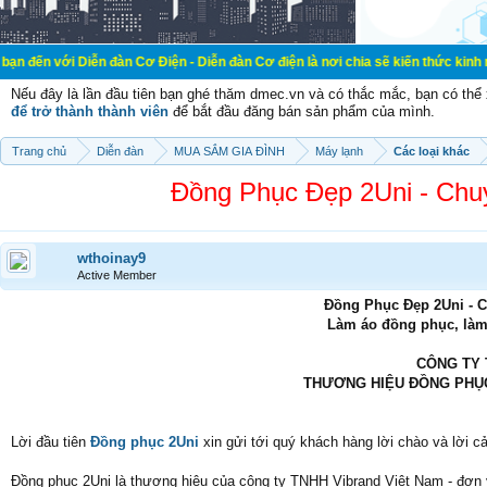
iễn đàn Cơ Điện - Diễn đàn Cơ điện là nơi chia sẽ kiến thức kinh nghiệm trong 
Nếu đây là lần đầu tiên bạn ghé thăm dmec.vn và có thắc mắc, bạn có th
để trở thành thành viên
để bắt đầu đăng bán sản phẩm của mình.
Trang chủ
Diễn đàn
MUA SẮM GIA ĐÌNH
Máy lạnh
Các loại khác
Đồng Phục Đẹp 2Uni - Chu
wthoinay9
Active Member
Đồng Phục Đẹp 2Uni - 
Làm áo đồng phục, làm
CÔNG TY 
THƯƠNG HIỆU ĐỒNG PHỤC
Lời đầu tiên
Đồng phục 2Uni
xin gửi tới quý khách hàng lời chào và lời c
Đồng phục 2Uni là thương hiệu của công ty TNHH Vibrand Việt Nam - đơn 