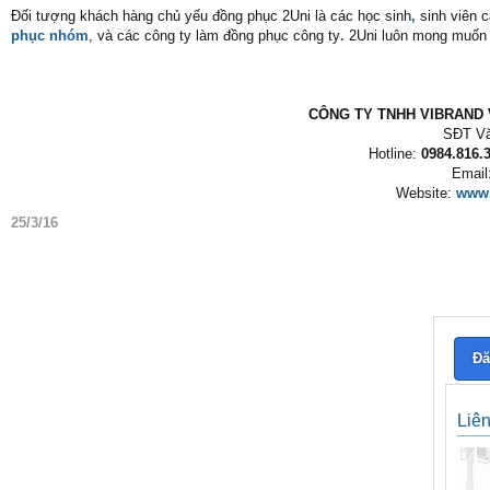
Đối tượng khách hàng chủ yếu đồng phục 2Uni là các học sinh
,
sinh viên 
phục nhóm
, và các công ty làm đồng phục công ty
.
2Uni luôn mong muốn
CÔNG TY TNHH VIBRAND V
SĐT Vă
Hotline:
0984.816.3
Email
Website:
www.
25/3/16
Đă
Liê