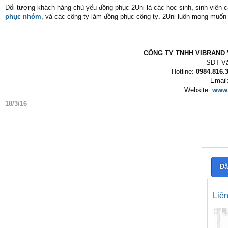
Đối tượng khách hàng chủ yếu đồng phục 2Uni là các học sinh
,
sinh viên 
phục nhóm
, và các công ty làm đồng phục công ty
.
2Uni luôn mong muốn
CÔNG TY TNHH VIBRAND V
SĐT Vă
Hotline:
0984.816.3
Email
Website:
www.
18/3/16
Đă
Liê