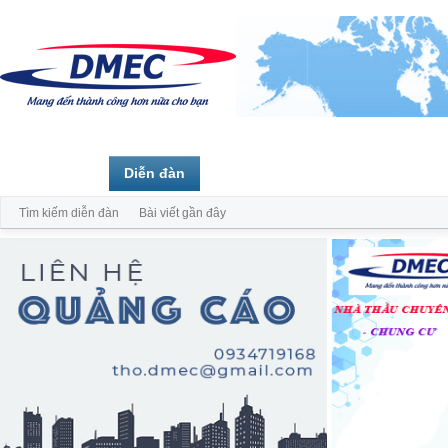
Trang chủ
Diễn đàn
Thành viên
Tìm kiếm diễn đàn
Bài viết gần đây