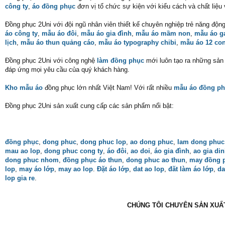
công ty
,
áo đồng phục
đơn vị tổ chức sự kiện với kiểu cách và chất liệu
Đồng phục 2Uni với đội ngũ nhân viên thiết kế chuyên nghiệp trẻ năng độn
áo công ty
,
mẫu áo đôi
,
mẫu áo gia đình
,
mẫu áo mầm non
,
mẫu áo 
lịch
,
mẫu áo thun quảng cáo
,
mẫu áo typography chibi
,
mẫu áo 12 con
Đồng phục 2Uni với công nghệ
làm đồng phục
mới luôn tạo ra những sản p
đáp ứng mọi yêu cầu của quý khách hàng.
Kho mẫu áo
đồng phục lớn nhất Việt Nam! Với rất nhiều
mẫu áo đồng ph
Đồng phục 2Uni sản xuất cung cấp các sản phẩm nổi bật:
đồng phục
,
dong phuc
,
dong phuc lop
,
ao dong phuc
,
lam dong phuc
mau ao lop
,
dong phuc cong ty
,
áo đôi
,
ao doi
,
áo gia đình
,
ao gia di
dong phuc nhom
,
đồng phục áo thun
,
dong phuc ao thun
,
may đồng 
lop
,
may áo lớp
,
may ao lop
.
Đặt áo lớp
,
dat ao lop
,
đăt làm áo lớp
,
da
lop gia re
.
CHÚNG TÔI CHUYÊN SẢN XUẤT 