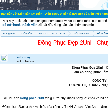
iễn đàn Cơ Điện - Diễn đàn Cơ điện là nơi chia sẽ kiến thức kinh nghiệm trong
Nếu đây là lần đầu tiên bạn ghé thăm dmec.vn và có thắc mắc, bạn có th
để trở thành thành viên
để bắt đầu đăng bán sản phẩm của mình.
Trang chủ
Diễn đàn
BẢO TRÌ - SỬA CHỮA
Thiết bị cơ điện
Hệ thốn
Đồng Phục Đẹp 2Uni - Chu
wthoinay9
Active Member
Đồng Phục Đẹp 2Uni - 
Làm áo đồng phục, làm
CÔNG TY 
THƯƠNG HIỆU ĐỒNG PHỤC
Lời đầu tiên
Đồng phục 2Uni
xin gửi tới quý khách hàng lời chào và lời c
Đồng phục 2Uni là thương hiệu của công ty TNHH Vibrand Việt Nam - đơn 