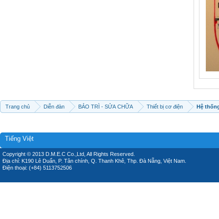
Trang chủ
Diễn đàn
BẢO TRÌ - SỬA CHỮA
Thiết bị cơ điện
Hệ thốn
Tiếng Việt
Copyright © 2013 D.M.E.C Co.,Ltd, All Rights Reserved.
Địa chỉ: K190 Lê Duẩn, P. Tân chính, Q. Thanh Khê, Thp. Đà Nẵng, Việt Nam.
Điện thoại: (+84) 5113752506