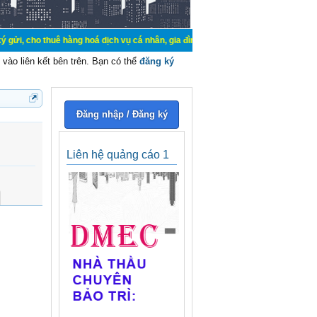
ê hàng hoá dịch vụ cá nhân, gia đình. Mua bán, ký gửi, cho thuê thiết bị hệ t
vào liên kết bên trên. Bạn có thể
đăng ký
Đăng nhập / Đăng ký
Liên hệ quảng cáo 1