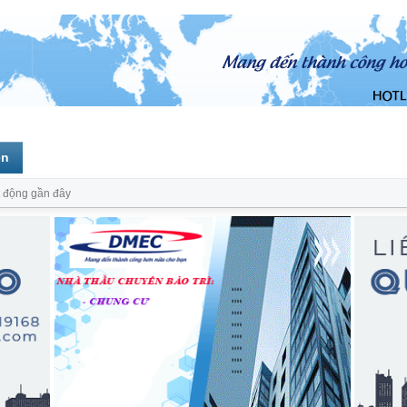
ên
 động gần đây