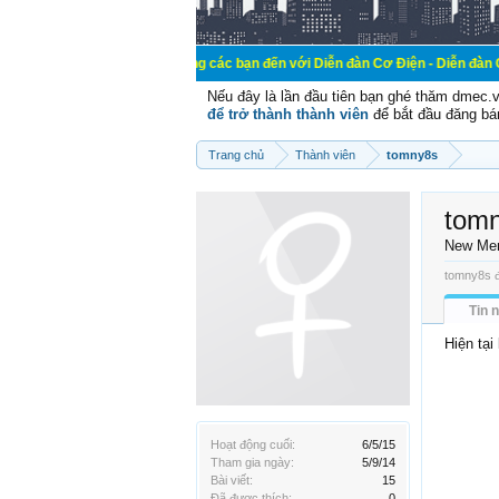
Chào mừng các bạn đến với Diễn đàn Cơ Điện - Diễn đàn Cơ điện là nơi 
Nếu đây là lần đầu tiên bạn ghé thăm dmec.
để trở thành thành viên
để bắt đầu đăng bá
Trang chủ
Thành viên
tomny8s
tom
New Me
tomny8s đ
Tin 
Hiện tại
Hoạt động cuối:
6/5/15
Tham gia ngày:
5/9/14
Bài viết:
15
Đã được thích:
0