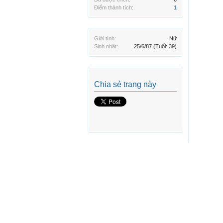
Điểm thành tích:
1
Giới tính:
Nữ
Sinh nhật:
25/6/87
(Tuổi: 39)
Chia sẻ trang này