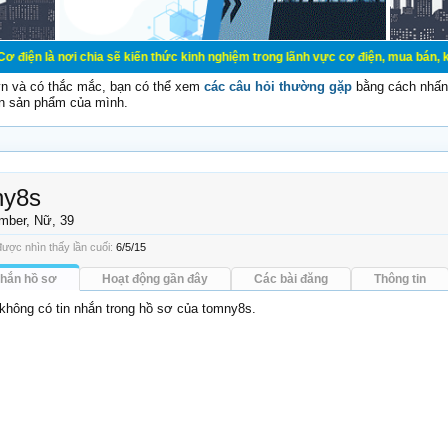
chia sẽ kiến thức kinh nghiệm trong lãnh vực cơ điện, mua bán, ký gửi, cho thu
vn và có thắc mắc, bạn có thể xem
các câu hỏi thường gặp
bằng cách nhấn 
n sản phẩm của mình.
ny8s
mber
, Nữ, 39
ược nhìn thấy lần cuối:
6/5/15
nhắn hồ sơ
Hoạt động gần đây
Các bài đăng
Thông tin
 không có tin nhắn trong hồ sơ của tomny8s.