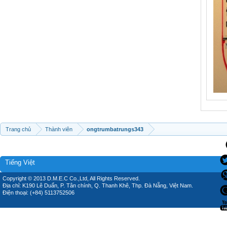
Trang chủ
Thành viên
ongtrumbatrungs343
Tiếng Việt
Copyright © 2013 D.M.E.C Co.,Ltd, All Rights Reserved.
Địa chỉ: K190 Lê Duẩn, P. Tân chính, Q. Thanh Khê, Thp. Đà Nẵng, Việt Nam.
Điện thoại: (+84) 5113752506