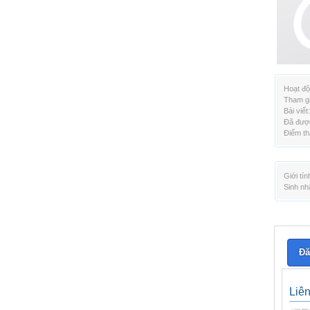
Hoạt độ
Tham gi
Bài viết:
Đã được
Điểm th
Giới tín
Sinh nh
Đă
Liê