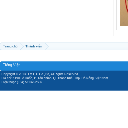
Trang chủ
Thành viên
Tiếng Việt
Copyright © 2013 D.M.E.C Co.,Ltd, All Rights Reserved.
Địa chỉ: K190 Lê Duẩn, P. Tân chính, Q. Thanh Khê, Thp. Đà Nẵng, Việt Nam.
Điện thoại: (+84) 5113752506