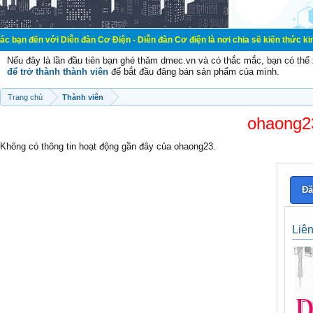
i Diễn đàn Cơ Điện - Diễn đàn Cơ điện là nơi chia sẽ kiến thức kinh nghiệm tr
Nếu đây là lần đầu tiên bạn ghé thăm dmec.vn và có thắc mắc, bạn có th
để trở thành thành viên
để bắt đầu đăng bán sản phẩm của mình.
Trang chủ
Thành viên
ohaong23
Không có thông tin hoạt động gần đây của ohaong23.
Đă
Liê