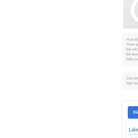
Hoạt độ
Tham gi
Bài viết:
Đã được
Điểm th
Giới tín
Sinh nh
Đă
Liê