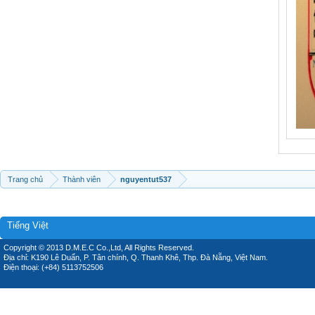
Trang chủ
Thành viên
nguyentut537
Tiếng Việt
Copyright © 2013 D.M.E.C Co.,Ltd, All Rights Reserved.
Địa chỉ: K190 Lê Duẩn, P. Tân chính, Q. Thanh Khê, Thp. Đà Nẵng, Việt Nam.
Điện thoại: (+84) 5113752506