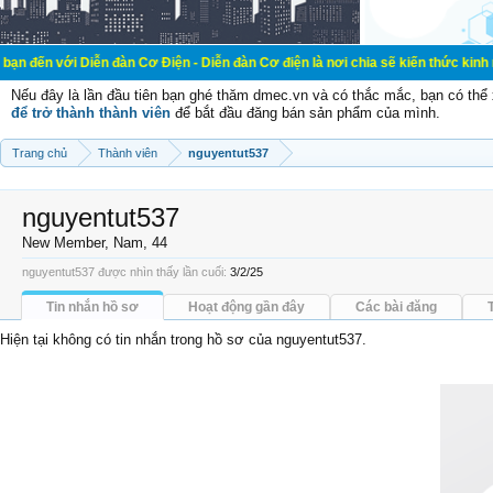
iễn đàn Cơ Điện - Diễn đàn Cơ điện là nơi chia sẽ kiến thức kinh nghiệm trong
Nếu đây là lần đầu tiên bạn ghé thăm dmec.vn và có thắc mắc, bạn có th
để trở thành thành viên
để bắt đầu đăng bán sản phẩm của mình.
Trang chủ
Thành viên
nguyentut537
nguyentut537
New Member
, Nam, 44
nguyentut537 được nhìn thấy lần cuối:
3/2/25
Tin nhắn hồ sơ
Hoạt động gần đây
Các bài đăng
Hiện tại không có tin nhắn trong hồ sơ của nguyentut537.