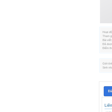
Hoạt độ
Tham gi
Bài viết:
Đã được
Điểm th
Giới tín
Sinh nh
Đă
Liê