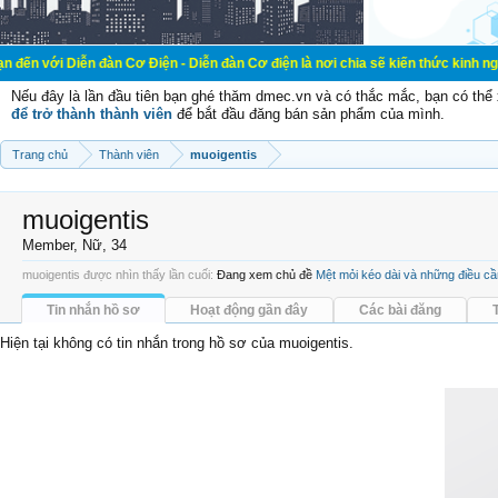
n đàn Cơ Điện - Diễn đàn Cơ điện là nơi chia sẽ kiến thức kinh nghiệm trong l
Nếu đây là lần đầu tiên bạn ghé thăm dmec.vn và có thắc mắc, bạn có th
để trở thành thành viên
để bắt đầu đăng bán sản phẩm của mình.
Trang chủ
Thành viên
muoigentis
muoigentis
Member
, Nữ, 34
muoigentis được nhìn thấy lần cuối:
Đang xem chủ đề
Mệt mỏi kéo dài và những điều cầ
Tin nhắn hồ sơ
Hoạt động gần đây
Các bài đăng
Hiện tại không có tin nhắn trong hồ sơ của muoigentis.