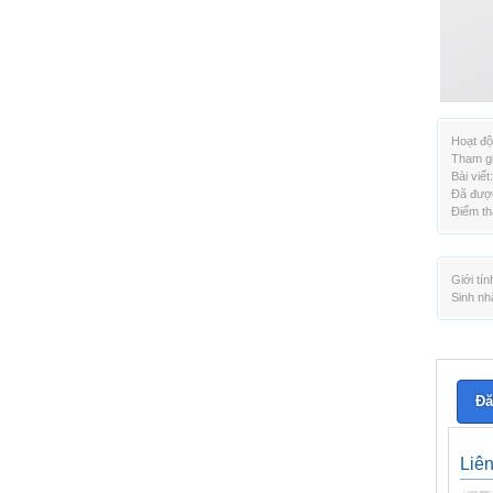
Hoạt độ
Tham gi
Bài viết:
Đã được
Điểm th
Giới tín
Sinh nh
Đă
Liê