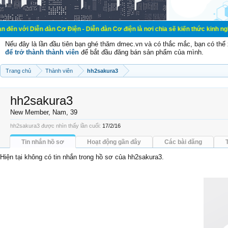
n đàn Cơ Điện - Diễn đàn Cơ điện là nơi chia sẽ kiến thức kinh nghiệm trong l
Nếu đây là lần đầu tiên bạn ghé thăm dmec.vn và có thắc mắc, bạn có th
để trở thành thành viên
để bắt đầu đăng bán sản phẩm của mình.
Trang chủ
Thành viên
hh2sakura3
hh2sakura3
New Member
, Nam, 39
hh2sakura3 được nhìn thấy lần cuối:
17/2/16
Tin nhắn hồ sơ
Hoạt động gần đây
Các bài đăng
Hiện tại không có tin nhắn trong hồ sơ của hh2sakura3.