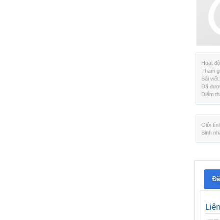
Hoạt độ
Tham gi
Bài viết:
Đã được
Điểm th
Giới tín
Sinh nh
Đă
Liê