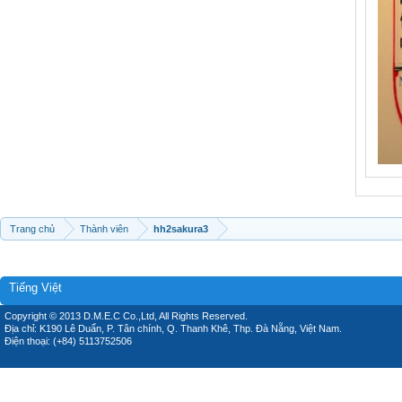
Trang chủ
Thành viên
hh2sakura3
Tiếng Việt
Copyright © 2013 D.M.E.C Co.,Ltd, All Rights Reserved.
Địa chỉ: K190 Lê Duẩn, P. Tân chính, Q. Thanh Khê, Thp. Đà Nẵng, Việt Nam.
Điện thoại: (+84) 5113752506