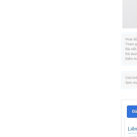
Hoạt độ
Tham gi
Bài viết:
Đã được
Điểm th
Giới tín
Sinh nh
Đă
Liê