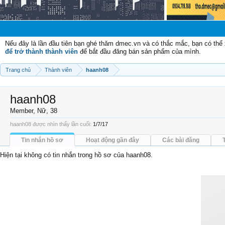
Chào mừn
Nếu đây là lần đầu tiên bạn ghé thăm dmec.vn và có thắc mắc, bạn có th
để trở thành thành viên
để bắt đầu đăng bán sản phẩm của mình.
Trang chủ
Thành viên
haanh08
haanh08
Member
, Nữ, 38
haanh08 được nhìn thấy lần cuối:
1/7/17
Tin nhắn hồ sơ
Hoạt động gần đây
Các bài đăng
Hiện tại không có tin nhắn trong hồ sơ của haanh08.