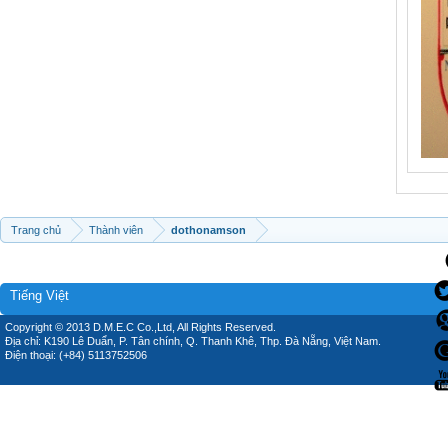
Trang chủ
Thành viên
dothonamson
Tiếng Việt
Copyright © 2013 D.M.E.C Co.,Ltd, All Rights Reserved.
Địa chỉ: K190 Lê Duẩn, P. Tân chính, Q. Thanh Khê, Thp. Đà Nẵng, Việt Nam.
Điện thoại: (+84) 5113752506