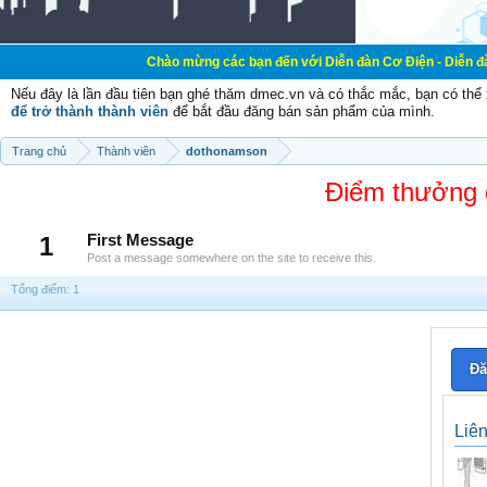
Chào mừng các bạn đến với Diễn đàn Cơ Điện - Diễn đàn Cơ điện là
Nếu đây là lần đầu tiên bạn ghé thăm dmec.vn và có thắc mắc, bạn có th
để trở thành thành viên
để bắt đầu đăng bán sản phẩm của mình.
Trang chủ
Thành viên
dothonamson
Điểm thưởng 
1
First Message
Post a message somewhere on the site to receive this.
Tổng điểm: 1
Đă
Liê