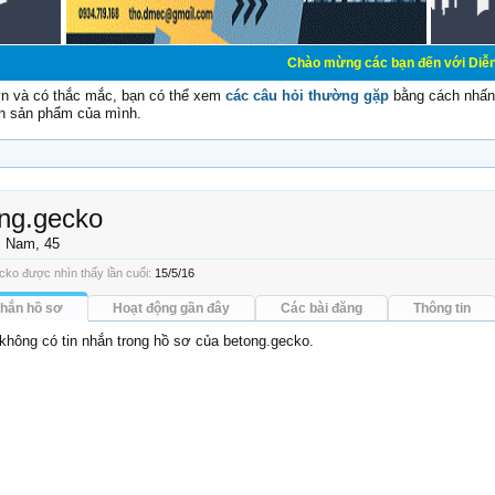
Chào mừng các bạn đến với Diễn đàn Cơ Điện -
vn và có thắc mắc, bạn có thể xem
các câu hỏi thường gặp
bằng cách nhấn 
n sản phẩm của mình.
ng.gecko
, Nam, 45
cko được nhìn thấy lần cuối:
15/5/16
nhắn hồ sơ
Hoạt động gần đây
Các bài đăng
Thông tin
 không có tin nhắn trong hồ sơ của betong.gecko.