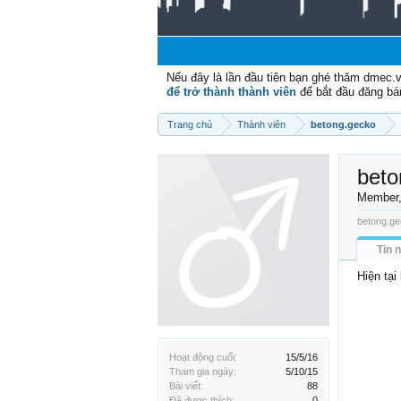
Nếu đây là lần đầu tiên bạn ghé thăm dmec.
để trở thành thành viên
để bắt đầu đăng bá
Trang chủ
Thành viên
betong.gecko
beto
Member
betong.ge
Tin 
Hiện tại
Hoạt động cuối:
15/5/16
Tham gia ngày:
5/10/15
Bài viết:
88
Đã được thích:
0