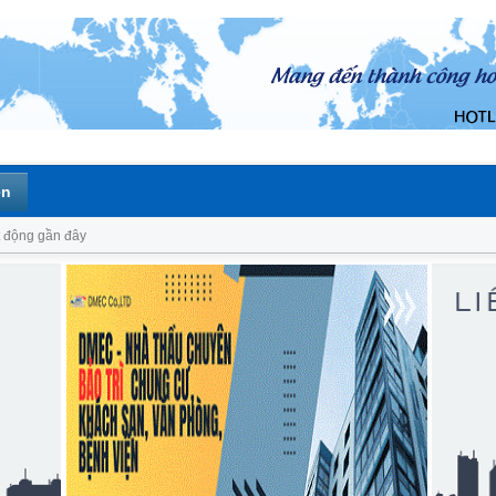
ên
 động gần đây