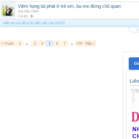
Viêm họng tái phát ở trẻ em, ba mẹ đừng chủ quan
Gia Hân 1994
Trả lời:
0
Hiển thị chủ đề từ 81 đến 100 của 34,572
Tù
< Trước
1
←
3
4
5
6
7
→
Tiếp >
1729
Đă
Liê