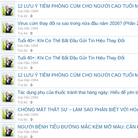
12 LƯU Ý TIÊM PHÒNG CÚM CHO NGƯỜI CAO TUỔI 
Gia Hân 1994
Trả lời:
0
Virus cúm thay đổi ra sao trong nửa đầu năm 2026? (Phần 
Gia Hân 1994
Trả lời:
0
Tuổi 40+: Khi Cơ Thể Bắt Đầu Gửi Tín Hiệu Thay Đổi
Gia Hân 1994
Trả lời:
0
Tuổi 40+: Khi Cơ Thể Bắt Đầu Gửi Tín Hiệu Thay Đổi
Gia Hân 1994
Trả lời:
0
12 LƯU Ý TIÊM PHÒNG CÚM CHO NGƯỜI CAO TUỔI 
Gia Hân 1994
Trả lời:
0
Tác dụng phụ của thuốc tránh thai hàng ngày: Hiểu để yên 
Gia Hân 1994
Trả lời:
0
CHÓNG MẶT THẬT SỰ – LÀM SAO PHÂN BIỆT VỚI HOA
Gia Hân 1994
Trả lời:
0
NGƯỜI BỆNH TIỂU ĐƯỜNG MẮC KÈM MỠ MÁU: CẦN Đ
Gia Hân 1994
Trả lời:
0