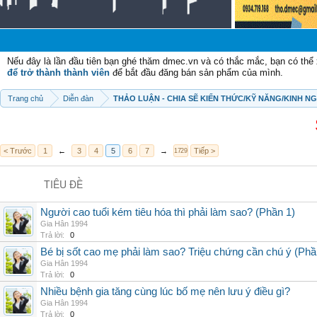
Nếu đây là lần đầu tiên bạn ghé thăm dmec.vn và có thắc mắc, bạn có th
để trở thành thành viên
để bắt đầu đăng bán sản phẩm của mình.
Trang chủ
Diễn đàn
THẢO LUẬN - CHIA SẼ KIẾN THỨC/KỸ NĂNG/KINH N
< Trước
1
←
3
4
5
6
7
→
Tiếp >
1729
TIÊU ĐỀ
Người cao tuổi kém tiêu hóa thì phải làm sao? (Phần 1)
Gia Hân 1994
Trả lời:
0
Bé bị sốt cao mẹ phải làm sao? Triệu chứng cần chú ý (Phầ
Gia Hân 1994
Trả lời:
0
Nhiều bệnh gia tăng cùng lúc bố mẹ nên lưu ý điều gì?
Gia Hân 1994
Trả lời:
0