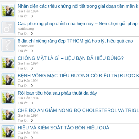
Nhận diện các triệu chứng nội tiết trong giai đoạn tiền mãn k
Gia Hân 1994
Trả lời:
0
Các phương pháp chỉnh nha hiện nay – Nên chọn giải pháp n
luattiasang
Trả lời:
0
6 địa chỉ niềng răng đẹp TPHCM giá hợp lý, hiệu quả cao
soladevice
Trả lời:
0
CHÓNG MẶT LÀ GÌ – LIỆU BẠN ĐÃ HIỂU ĐÚNG?
Gia Hân 1994
Trả lời:
0
BỆNH VÕNG MẠC TIỂU ĐƯỜNG CÓ ĐIỀU TRỊ ĐƯỢC 
Gia Hân 1994
Trả lời:
0
Rối loạn tiêu hóa sau phẫu thuật dạ dày
Gia Hân 1994
Trả lời:
0
CHẾ ĐỘ ĂN GIẢM NỒNG ĐỘ CHOLESTEROL VÀ TRIG
Gia Hân 1994
Trả lời:
0
HIỂU VÀ KIỂM SOÁT TÁO BÓN HIỆU QUẢ
Gia Hân 1994
Trả lời:
0