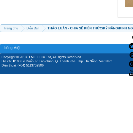
Trang chủ
Diễn đàn
THẢO LUẬN - CHIA SẼ KIẾN THỨC/KỸ NĂNG/KINH N
Tiếng Việt
Copyright © 2013 D.M.E.C Co.,Ltd, All Rights Reserved.
Địa chỉ: K190 Lê Duẩn, P. Tân chính, Q. Thanh Khê, Thp. Đà Nẵng, Việt Nam.
Điện thoại: (+84) 5113752506